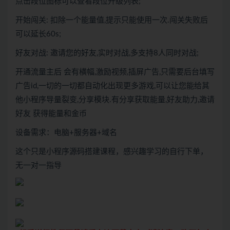
点击段位图标可以查看段位升级列表;
开始闯关: 扣除一个能量值,提示只能使用一次.闯关失败后
可以延长60s;
好友对战: 邀请您的好友,实时对战,多支持8人同时对战;
开通流量主后 会有横幅,激励视频,插屏广告,只需要后台填写
广告id,一切的一切都自动化出现更多游戏,可以让您能给其
他小程序导量裂变,分享模块.有分享获取能量,好友助力,邀请
好友 获得能量和金币
设备需求：电脑+服务器+域名
这个只是小程序源码搭建课程，感兴趣学习的自行下单，
无一对一指导