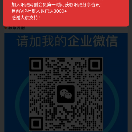
加入阳叔网创会员第一时间获取阳叔分享咨讯！
年入百万梦想,写作变现
目前VIP社群人数已达3000+
国内项目
2年前
1.6K
28
感谢大家支持！
联系客服