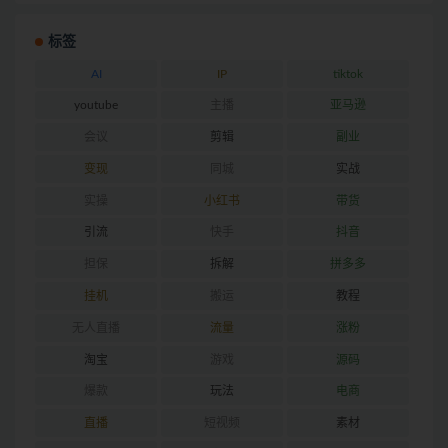
标签
AI
IP
tiktok
youtube
主播
亚马逊
会议
剪辑
副业
变现
同城
实战
实操
小红书
带货
引流
快手
抖音
担保
拆解
拼多多
挂机
搬运
教程
无人直播
流量
涨粉
淘宝
游戏
源码
爆款
玩法
电商
直播
短视频
素材