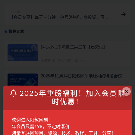
下一篇
【会员专享】每天三分钟，单号3块钱，零投资，可长
期操作，提现秒到账
相关文章
抖音小程序流量主第三车【已交付】
阳叔担保
9月前
570
2025年11月14日阳叔网创地球村的特邀会议
×
会议回放
9月前
277
专属
2025年重磅福利！加入会员限
时优惠！
抖音小程序流量主第二车【已交付】
阳叔担保
11月前
596
欢迎进入阳叔网创！
年会员只需198，不定时涨价
海量互联网项目，资源，技术，教程，工具，分享！
读书赚钱实战营，从0到1边读书边赚钱，实现