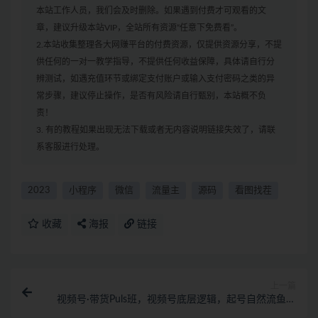
本站工作人员，我们会及时删除。如果遇到付费才可观看的文
章，建议升级本站VIP，全站所有资源“任意下免费看”。
2.本站收集整理各大网赚平台的付费资源，仅提供资源分享，不提
供任何的一对一教学指导，不提供任何收益保障，具体请自行分
辨测试，如遇充值环节或绑定支付账户或输入支付密码之类的异
常步骤，建议停止操作，是否有风险请自行甄别，本站概不负
责！
3. 有的教程如果出现无法下载或者无内容说明链接失效了，请联
系客服进行处理。
2023
小程序
微信
流量主
源码
看图找茬
收藏
海报
链接
上一篇
视频号·带货Puls班，视频号底层逻辑，起号自然流鱼塘
等玩法