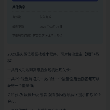
其他信息
有效期
永久有效
最近更新
2023年03月04日
下载遇到问题？可联系客服或留言反馈
2023最火微信看图找茬小程序，可对接流量主【源码+教
程】
一共有N关,达到高级后会随机出现关卡;
一共7个能量,每闯关一次扣除一个能量值,看激励视频可以
获得一个能量值;
金币获取: 段位升级 或者 观看激励视频,闯关提示扣除10个
金币;