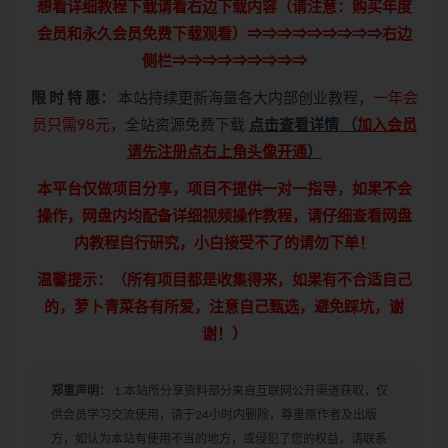
想看详细教程下载请看右边下载内容（请注意：
购买
年度
会员和永久会员免费下载观看）⇒⇒⇒⇒⇒⇒⇒⇒⇒右边
侧栏⇒⇒⇒⇒⇒⇒⇒⇒⇒
限 时 特 惠：
本站持续更新海量各大内部创业教程，
一年会
员只需98元
，全站资源免费下载
点击查看详情
（
加入会员
请先注册点右上角头像开通
）
本平台仅做项目分享，项目不提供一对一指导，如果不会
操作，网盘内均配备详细视频操作教程，请仔细查看网盘
内教程自行研究，小白接受不了的请勿下单！
温馨提示：（所有项目都是收集得来，如果有不合适自己
的，萝卜青菜各有所爱，注意自己甄选，避免踩坑，谢
谢！）
郑重声明：
1.本站所分享资料部分来自互联网公开渠道获取，仅
供会员学习交流使用，请于24小时内删除，尊重原作者及出版
方，如认为本站有使用不当的地方，或侵犯了您的权益，请联系