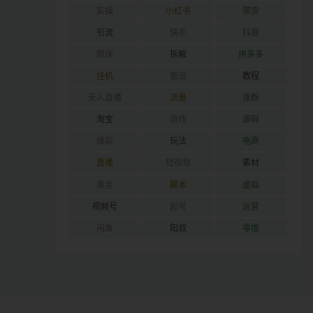
实操
小红书
带货
引流
快手
抖音
担保
拆解
拼多多
挂机
搬运
教程
无人直播
流量
涨粉
淘宝
游戏
源码
爆款
玩法
电商
直播
短视频
素材
美金
脚本
虚拟
视频号
起号
运营
闲鱼
阳叔
零撸