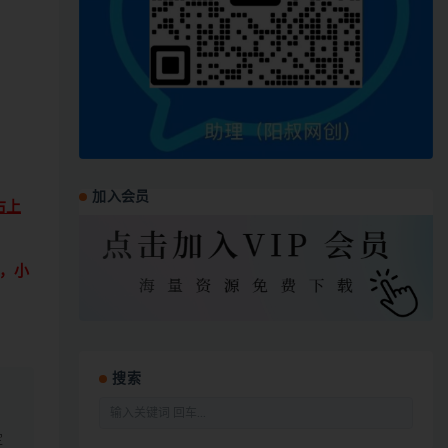
加入会员
右上
，小
搜索
定