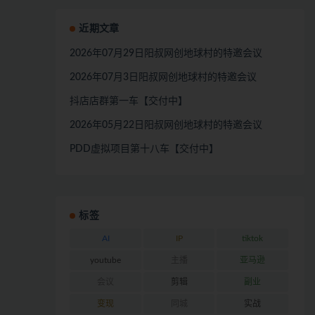
近期文章
2026年07月29日阳叔网创地球村的特邀会议
2026年07月3日阳叔网创地球村的特邀会议
抖店店群第一车【交付中】
2026年05月22日阳叔网创地球村的特邀会议
PDD虚拟项目第十八车【交付中】
标签
AI
IP
tiktok
youtube
主播
亚马逊
会议
剪辑
副业
变现
同城
实战