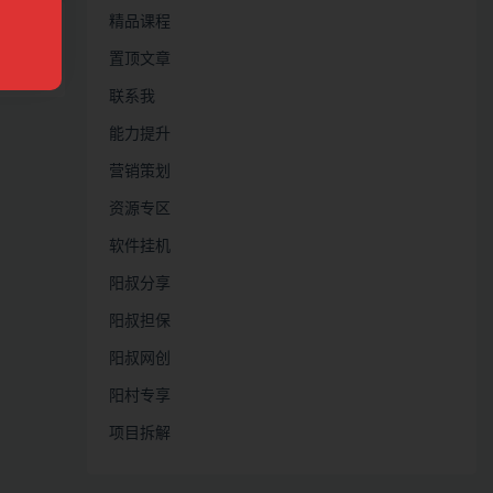
，实现年
精品课程
置顶文章
28
联系我
能力提升
营销策划
资源专区
软件挂机
阳叔分享
阳叔担保
阳叔网创
阳村专享
项目拆解