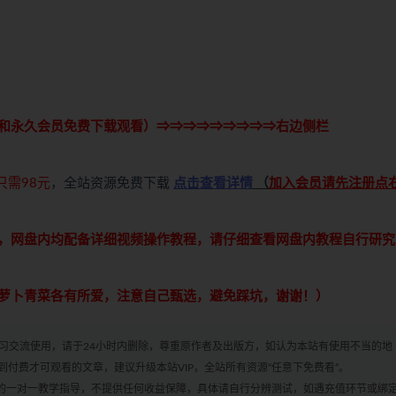
和永久会员免费下载观看）⇒⇒⇒⇒⇒⇒⇒⇒⇒右边侧栏
只需98元
，全站资源免费下载
点击查看详情
（
加入会员请先注册点
，网盘内均配备详细视频操作教程，请仔细查看网盘内教程自行研究
萝卜青菜各有所爱，注意自己甄选，避免踩坑，谢谢！）
学习交流使用，请于24小时内删除，尊重原作者及出版方，如认为本站有使用不当的地
付费才可观看的文章，建议升级本站VIP，全站所有资源“任意下免费看”。
何的一对一教学指导，不提供任何收益保障，具体请自行分辨测试，如遇充值环节或绑