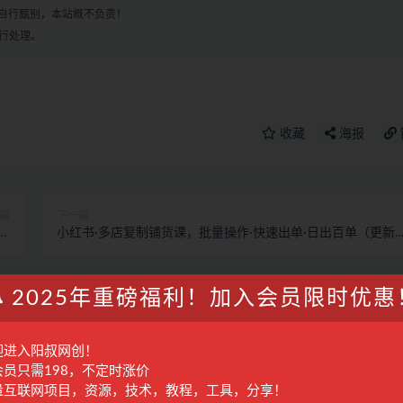
自行甄别，本站概不负责！
进行处理。
收藏
海报
篇
下一篇
术
小红书·多店复制铺货课，批量操作·快速出单·日出百单（更新
程)
2023年2月）
2025年重磅福利！加入会员限时优惠
短视频从0到1的实战营：系统覆盖商业定
创作到变现闭环的全链路技能
迎进入阳叔网创！
会员只需198，不定时涨价
28
精品课程
12月前
123
量互联网项目，资源，技术，教程，工具，分享！