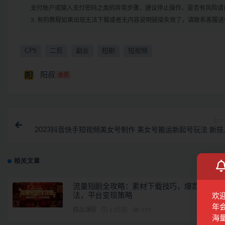
支付账户或输入支付密码之类的异常步骤，建议停止操作，是否有风险请
3. 有的教程如果出现无法下载或者无内容说明链接失效了，请联系客服
CPS
二剪
副业
短剧
短视频
阳叔
会员
上一
2023抖音快手短视频美女号制作 美女号搬运新起号玩法 新技
(素材+教
相关文章
流量短剧全攻略：素材下载技巧，爆款剪辑手
法，平台变现策略
欢
年
精品课程
12月前
179
海