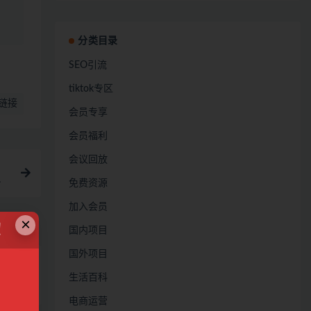
分类目录
SEO引流
tiktok专区
链接
会员专享
会员福利
会议回放
免费资源
加入会员
×
！
国内项目
国外项目
位,内容
生活百科
28
电商运营