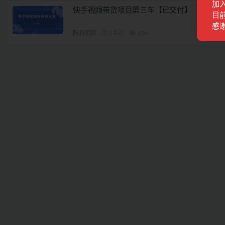
加
快手视频带货项目第三车【已交付】
目前
感
阳叔担保
1年前
654