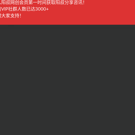
入阳叔网创会员第一时间获取阳叔分享咨讯！
读书赚钱实战营，从0到1边读书边赚钱
VIP社群人数已达3000+
入百万梦想,写作变现
谢大家支持！
国内项目
2年前
1.6K