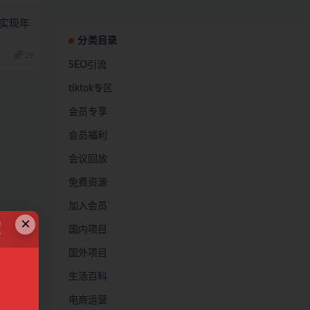
，实现年
分类目录
28
SEO引流
tiktok专区
会员专享
会员福利
会议回放
免费资源
加入会员
×
！
国内项目
国外项目
生活百科
电商运营