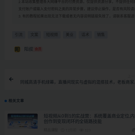
2.本站收集整理各大网赚平台的付费资源，仅提供资源分享，不提供任
支付账户或输入支付密码之类的异常步骤，建议停止操作，是否有风险请
3. 有的教程如果出现无法下载或者无内容说明链接失效了，请联系客服
引流
文案
短视频
美业
话术
销售
阳叔
会员
上一
同城高清手机绿幕，直播间现实与虚拟的混搭技术，老板商家
看
相关文章
短视频从0到1的实战营：系统覆盖商业定位,内
创作到变现闭环的全链路技能
精品课程
12月前
123