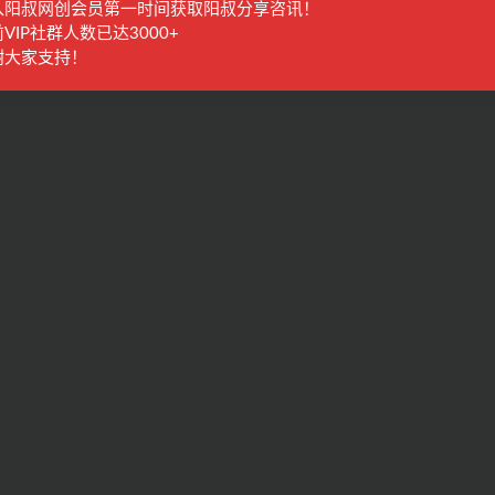
入阳叔网创会员第一时间获取阳叔分享咨讯！
VIP社群人数已达3000+
谢大家支持！