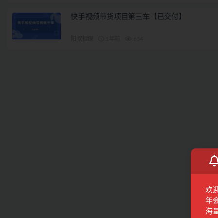
快手视频带货项目第三车【已交付】
阳叔担保
1年前
654
欢
年
海