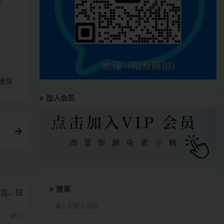
定
链接
加入会员
费
搜索
打造，短
28