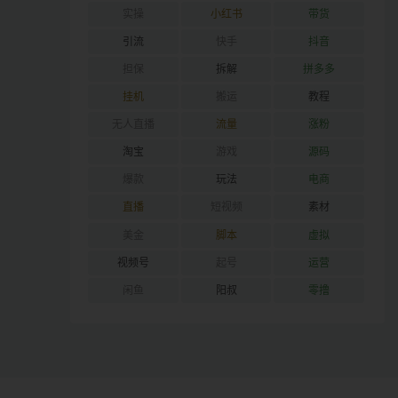
实操
小红书
带货
引流
快手
抖音
担保
拆解
拼多多
挂机
搬运
教程
无人直播
流量
涨粉
淘宝
游戏
源码
爆款
玩法
电商
直播
短视频
素材
美金
脚本
虚拟
视频号
起号
运营
闲鱼
阳叔
零撸