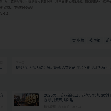
何的一对一教学指导，不提供任何收益保障，具体请自行分辨测试，如遇充值环节或绑
自行甄别，本站概不负责！
进行处理。
收藏
海报
篇
下一篇
必
视频号起号实战课：底层逻辑 人群选品 平台区别 话术拆解 付
！
投放等！
容
2025男士美业新风口，趋势定位加爆款
视频引流直播促销
28
精品课程
1年前
194