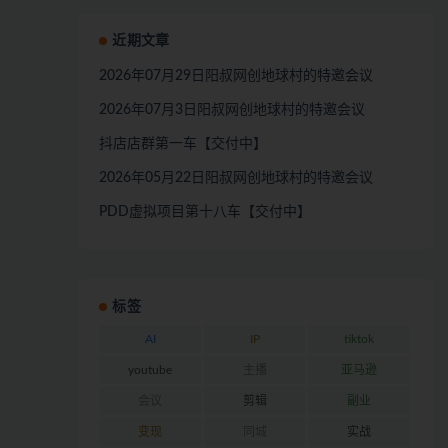
近期文章
2026年07月29日阳叔网创地球村的特邀会议
2026年07月3日阳叔网创地球村的特邀会议
抖店店群第一车【交付中】
2026年05月22日阳叔网创地球村的特邀会议
PDD虚拟项目第十八车【交付中】
标签
AI
IP
tiktok
youtube
主播
亚马逊
会议
剪辑
副业
变现
同城
实战