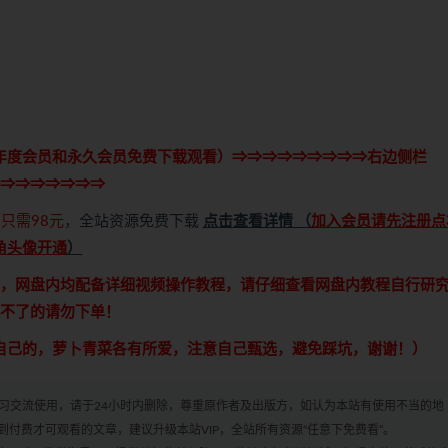
年度会员和永久会员免费下载观看）⇒⇒⇒⇒⇒⇒⇒⇒⇒右边侧栏
⇒⇒⇒⇒⇒⇒⇒
只需98元
，全站资源免费下载
点击查看详情
（
加入会员请先注册点
角头像开通
）
，网盘内均配备详细视频操作教程，请仔细查看网盘内教程自行研
不了的请勿下单！
自己的，萝卜青菜各有所爱，注意自己甄选，避免踩坑，谢谢！）
学习交流使用，请于24小时内删除，尊重原作者及出版方，如认为本站有使用不当的地
付费才可观看的文章，建议升级本站VIP，全站所有资源“任意下免费看”。