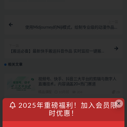
上一篇
使用Midjourney的Niji模式，绘制专业级的动漫作品，
多重风格可选
下一篇
【搬运必备】最新快手搬运抖音作品 实时监控一键搬运
轻松原创【永久脚本】
相关文章
视频号、快手、抖音三大平台的剪辑与数字人
直播技术，内容涵盖20+热门赛道
精品课程
10月前
204
28
×
2025年重磅福利！加入会员限
2025年抖音IP孵化运营全流程，从0到1打造高
价值抖音IP的完整运营体系
时优惠！
精品课程
10月前
149
28