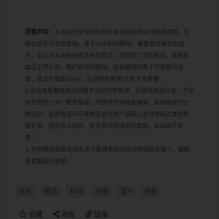
郑重声明：
1.本站所分享资料部分来自互联网公开渠道获取，仅
供会员学习交流使用，请于24小时内删除，尊重原作者及出版
方，如认为本站有使用不当的地方，或侵犯了您的权益，请联系
本站工作人员，我们会及时删除。如果遇到付费才可观看的文
章，建议升级本站VIP，全站所有资源“任意下免费看”。
2.本站收集整理各大网赚平台的付费资源，仅提供资源分享，不提
供任何的一对一教学指导，不提供任何收益保障，具体请自行分
辨测试，如遇充值环节或绑定支付账户或输入支付密码之类的异
常步骤，建议停止操作，是否有风险请自行甄别，本站概不负
责！
3. 有的教程如果出现无法下载或者无内容说明链接失效了，请联
系客服进行处理。
实名
投流
抖音
注销
蓝V
钱包
收藏
海报
链接