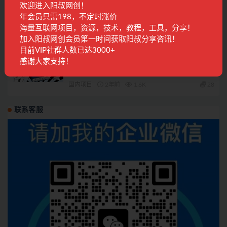
欢迎进入阳叔网创！
视频号、快手、抖音三大平台的剪辑与数字人
年会员只需198，不定时涨价
直播技术，内容涵盖20+热门赛道
海量互联网项目，资源，技术，教程，工具，分享！
精品课程
1年前
276
28
加入阳叔网创会员第一时间获取阳叔分享咨讯！
目前VIP社群人数已达3000+
读书赚钱实战营，从0到1边读书边赚钱，实现
感谢大家支持！
年入百万梦想,写作变现
国内项目
2年前
1.6K
28
联系客服