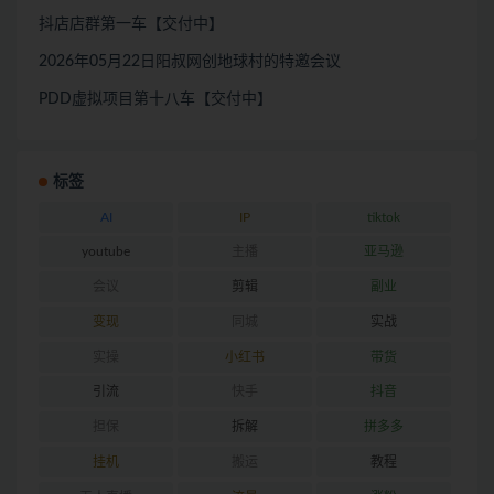
抖店店群第一车【交付中】
2026年05月22日阳叔网创地球村的特邀会议
PDD虚拟项目第十八车【交付中】
标签
AI
IP
tiktok
youtube
主播
亚马逊
会议
剪辑
副业
变现
同城
实战
实操
小红书
带货
引流
快手
抖音
担保
拆解
拼多多
挂机
搬运
教程