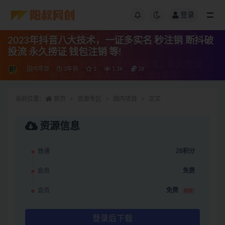
登录
2023年抖音八大技术，一证多实名 秒注销 断抖破
投流 永久捞证 钱包注销 等!
国内项目
3年前
3
1.3K
28
当前位置：
首页
资源专区
国内项目
正文
资源信息
普通
28积分
会员
免费
会员
免费
推荐
登录后下载