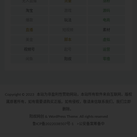
无人直播
流量
涨粉
淘宝
游戏
源码
爆款
玩法
电商
直播
短视频
素材
美金
脚本
虚拟
视频号
起号
运营
闲鱼
阳叔
零撸
Copyright © 2023
本站为非盈利性赞助网站，本站所有软件来自互联网，版权
属原著所有，如有需要请购买正版。如有侵权，敬请来信联系我们，我们立即
删除。
阳叔网创 & WordPress Theme. All rights reserved
鲁ICP备2022038507号-1
>公安备案筹备中