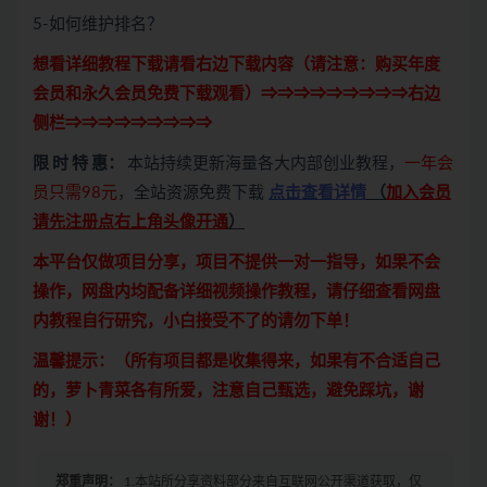
5-如何维护排名？
想看详细教程下载请看右边下载内容（请注意：
购买
年度
会员和永久会员免费下载观看）⇒⇒⇒⇒⇒⇒⇒⇒⇒右边
侧栏⇒⇒⇒⇒⇒⇒⇒⇒⇒
限 时 特 惠：
本站持续更新海量各大内部创业教程，
一年会
员只需98元
，全站资源免费下载
点击查看详情
（
加入会员
请先注册点右上角头像开通
）
本平台仅做项目分享，项目不提供一对一指导，如果不会
操作，网盘内均配备详细视频操作教程，请仔细查看网盘
内教程自行研究，小白接受不了的请勿下单！
温馨提示：（所有项目都是收集得来，如果有不合适自己
的，萝卜青菜各有所爱，注意自己甄选，避免踩坑，谢
谢！）
郑重声明：
1.本站所分享资料部分来自互联网公开渠道获取，仅