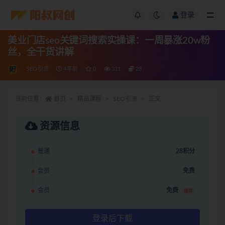
登录
美业门店seo关键词搜索实操课：一周暴涨20w粉
丝，全干货讲解
SEO引流
4年前
0
331
28
当前位置：
首页
精品课程
SEO引流
正文
资源信息
普通
28积分
会员
免费
会员
免费
推荐
登录后下载