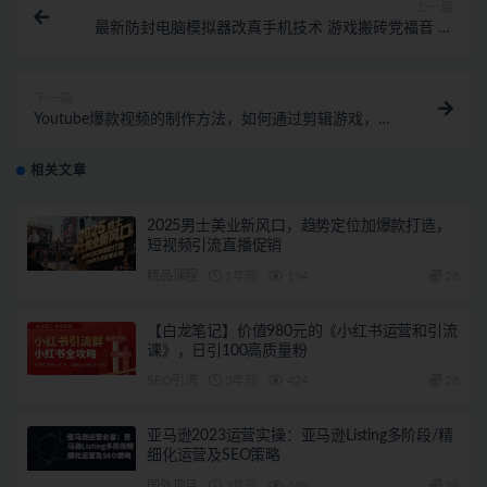
上一篇
最新防封电脑模拟器改真手机技术 游戏搬砖党福音 适
用于所有模拟器搬砖游戏
下一篇
Youtube爆款视频的制作方法，如何通过剪辑游戏，月
入1.5万美元
相关文章
2025男士美业新风口，趋势定位加爆款打造，
短视频引流直播促销
精品课程
1年前
194
28
【白龙笔记】价值980元的《小红书运营和引流
课》，日引100高质量粉
SEO引流
3年前
424
28
亚马逊2023运营实操：亚马逊Listing多阶段/精
细化运营及SEO策略
国外项目
3年前
488
28