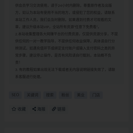
供会员学习交流使用，请于24小时内删除，尊重原作者及出版
方，如认为本站有使用不当的地方，或侵犯了您的权益，请联系
本站工作人员，我们会及时删除。如果遇到付费才可观看的文
章，建议升级本站VIP，全站所有资源“任意下免费看”。
2.本站收集整理各大网赚平台的付费资源，仅提供资源分享，不提
供任何的一对一教学指导，不提供任何收益保障，具体请自行分
辨测试，如遇充值环节或绑定支付账户或输入支付密码之类的异
常步骤，建议停止操作，是否有风险请自行甄别，本站概不负
责！
3. 有的教程如果出现无法下载或者无内容说明链接失效了，请联
系客服进行处理。
SEO
关键词
搜索
粉丝
美业
门店
收藏
海报
链接