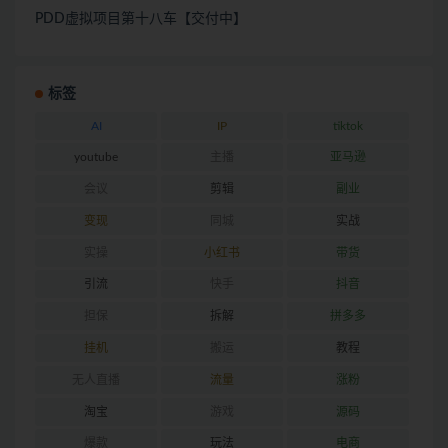
PDD虚拟项目第十八车【交付中】
标签
AI
IP
tiktok
youtube
主播
亚马逊
会议
剪辑
副业
变现
同城
实战
实操
小红书
带货
引流
快手
抖音
担保
拆解
拼多多
挂机
搬运
教程
无人直播
流量
涨粉
淘宝
游戏
源码
爆款
玩法
电商