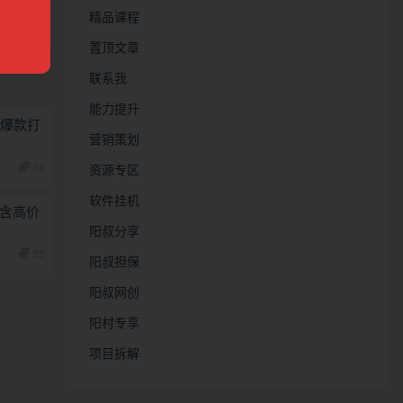
精品课程
手
置顶文章
联系我
能力提升
/爆款打
营销策划
28
资源专区
软件挂机
 含高价
阳叔分享
28
阳叔担保
阳叔网创
阳村专享
项目拆解