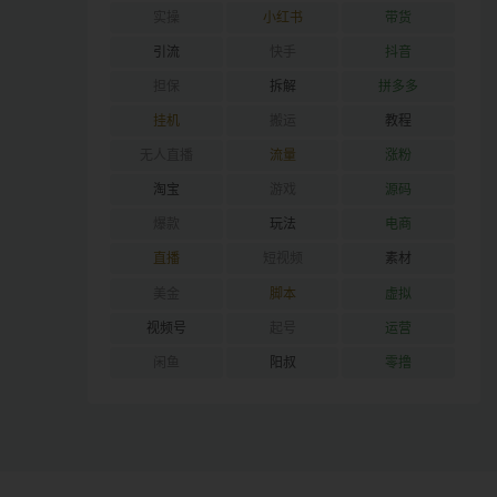
实操
小红书
带货
引流
快手
抖音
担保
拆解
拼多多
挂机
搬运
教程
无人直播
流量
涨粉
淘宝
游戏
源码
爆款
玩法
电商
直播
短视频
素材
美金
脚本
虚拟
视频号
起号
运营
闲鱼
阳叔
零撸