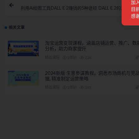
加
上一
利用Ai绘图工具DALL E 2赚钱的5种途径 DALL E 2的注册流
目前
使用方
感
相关文章
淘宝运营变现课程，涵盖店铺运营、推广、数
分析，助力商家提升
精品课程
2年前
224
2024新版 生意参谋教程，洞悉市场商机与竞
据, 精准制定运营策略
精品课程
2年前
183