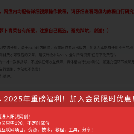
，网盘内均配备详细视频操作教程，请仔细查看网盘内教程自行研究
萝卜青菜各有所爱，注意自己甄选，避免踩坑，谢谢！）
学习交流使用，请于24小时内删除，尊重原作者及出版方，如认为本站有使用不当的地
付费才可观看的文章，建议升级本站VIP，全站所有资源“任意下免费看”。
何的一对一教学指导，不提供任何收益保障，具体请自行分辨测试，如遇充值环节或绑
自行甄别，本站概不负责！
进行处理。
2025年重磅福利！加入会员限时优惠
收藏
海报
迎进入阳叔网创！
会员只需198，不定时涨价
量互联网项目，资源，技术，教程，工具，分享！