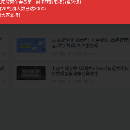
入阳叔网创会员第一时间获取阳叔分享咨讯！
篇
下一篇
程和
tkinter零基础变现特训【20期】系统传授TK玩法 从小白到高
VIP社群人数已达3000+
法
录播+直播课
谢大家支持！
据
1688运营实战教程：店铺定位/商品管理
造/数字营销/客户服务等
28
精品课程
2年前
295
品数
电商实战宝典 解锁拼多多&抖音运营秘籍
付费模型搭建等分段教学
28
精品课程
2年前
152