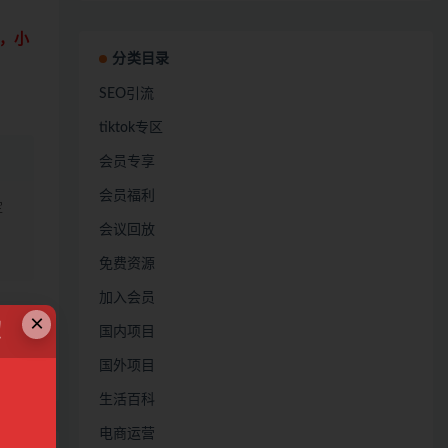
，小
分类目录
SEO引流
tiktok专区
会员专享
会员福利
定
会议回放
免费资源
加入会员
×
！
国内项目
链接
国外项目
生活百科
电商运营