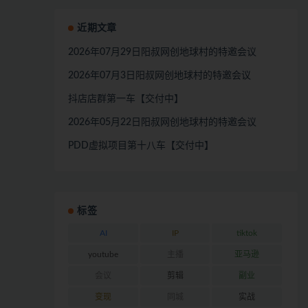
近期文章
2026年07月29日阳叔网创地球村的特邀会议
2026年07月3日阳叔网创地球村的特邀会议
抖店店群第一车【交付中】
2026年05月22日阳叔网创地球村的特邀会议
PDD虚拟项目第十八车【交付中】
标签
AI
IP
tiktok
youtube
主播
亚马逊
会议
剪辑
副业
变现
同城
实战