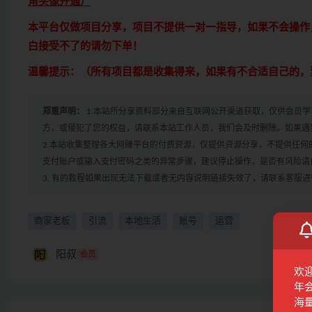
角头像开通
）
本平台仅做项目分享，项目不提供一对一指导，如果不会操作
白接受不了的请勿下单！
温馨提示：（所有项目都是收集得来，如果有不合适自己的，
郑重声明：
1.本站所分享资料部分来自互联网公开渠道获取，仅供会员
方，或侵犯了您的权益，请联系本站工作人员，我们会及时删除。如果遇到
2.本站收集整理各大网赚平台的付费资源，仅提供资源分享，不提供任
支付账户或输入支付密码之类的异常步骤，建议停止操作，是否有风险请
3. 有的教程如果出现无法下载或者无内容说明链接失效了，请联系客服
商家老板
引流
本地生活
账号
运营
阳叔
会员
欢
年
海