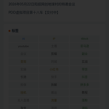
2026年05月22日阳叔网创地球村的特邀会议
PDD虚拟项目第十八车【交付中】
标签
AI
IP
tiktok
youtube
主播
亚马逊
会议
剪辑
副业
变现
同城
实战
实操
小红书
带货
引流
快手
抖音
担保
拆解
拼多多
挂机
搬运
教程
无人直播
流量
涨粉
淘宝
游戏
源码