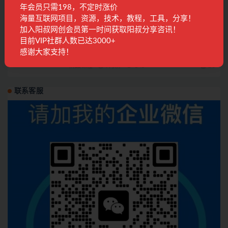
例 讲防违规技巧 各类问题解决
年会员只需198，不定时涨价
电商运营
3年前
187
28
海量互联网项目，资源，技术，教程，工具，分享！
加入阳叔网创会员第一时间获取阳叔分享咨讯！
目前VIP社群人数已达3000+
AI驱动谷歌SEO与AEO实战：轻松实现300%网
站流量飙升
感谢大家支持！
精品课程
9月前
141
28
联系客服