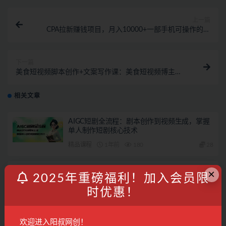
上一篇
CPA拉新赚钱项目，月入10000+一部手机可操作的副
业！
下一篇
美食短视频脚本创作+文案写作课：美食短视频博主必
备技能
相关文章
AIGC短剧全流程：剧本创作到视频生成，掌握
单人制作短剧核心技术
精品课程
1年前
180
28
小红书电商从0到精通：开店篇-选品篇-笔记篇-
×
2025年重磅福利！加入会员限
剪辑篇-赛道篇 快速做出爆款
时优惠！
电商运营
3年前
279
28
影视混剪爆款思维拆解 从混剪认知到0粉小号案
欢迎进入阳叔网创！