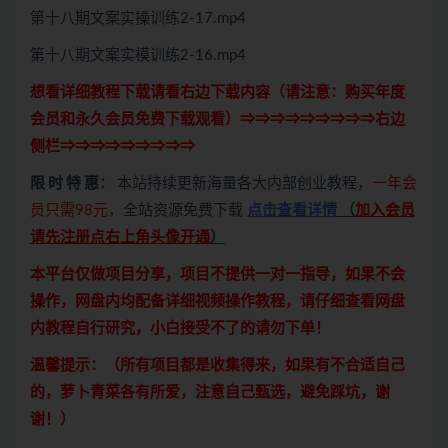
第十八期文案实操训练2-17.mp4
第十八期文案实模训练2-16.mp4
想看详细教程下载请看右边下载内容（请注意：
购买
年度
会员和永久会员免费下载观看）⇒⇒⇒⇒⇒⇒⇒⇒⇒右边
侧栏⇒⇒⇒⇒⇒⇒⇒⇒⇒
限 时 特 惠：
本站持续更新海量各大内部创业教程，
一年会
员只需98元
，全站资源免费下载
点击查看详情
（
加入会员
请先注册点右上角头像开通
）
本平台仅做项目分享，项目不提供一对一指导，如果不会
操作，网盘内均配备详细视频操作教程，请仔细查看网盘
内教程自行研究，小白接受不了的请勿下单！
温馨提示：（所有项目都是收集得来，如果有不合适自己
的，萝卜青菜各有所爱，注意自己甄选，避免踩坑，谢
谢！）