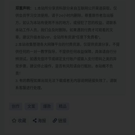
郑重声明：
1.本站所分享资料部分来自互联网公开渠道获取，仅
供会员学习交流使用，请于24小时内删除，尊重原作者及出版
方，如认为本站有使用不当的地方，或侵犯了您的权益，请联系
本站工作人员，我们会及时删除。如果遇到付费才可观看的文
章，建议升级本站VIP，全站所有资源“任意下免费看”。
2.本站收集整理各大网赚平台的付费资源，仅提供资源分享，不提
供任何的一对一教学指导，不提供任何收益保障，具体请自行分
辨测试，如遇充值环节或绑定支付账户或输入支付密码之类的异
常步骤，建议停止操作，是否有风险请自行甄别，本站概不负
责！
3. 有的教程如果出现无法下载或者无内容说明链接失效了，请联
系客服进行处理。
创作
文案
爆款
精品
收藏
海报
链接