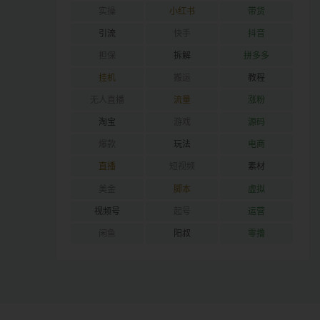
实操
小红书
带货
引流
快手
抖音
担保
拆解
拼多多
挂机
搬运
教程
无人直播
流量
涨粉
淘宝
游戏
源码
爆款
玩法
电商
直播
短视频
素材
美金
脚本
虚拟
视频号
起号
运营
闲鱼
阳叔
零撸