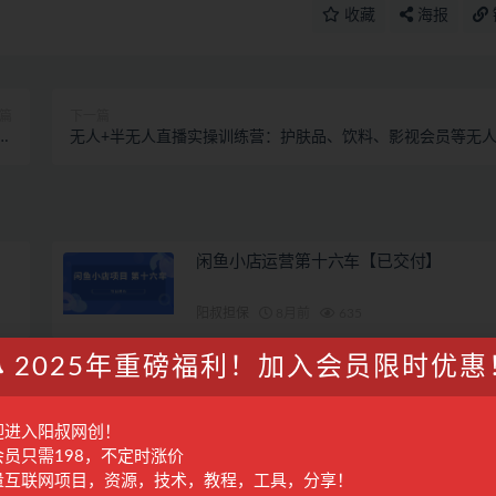
收藏
海报
篇
下一篇
暴
无人+半无人直播实操训练营：护肤品、饮料、影视会员等无
！
直播玩法
闲鱼小店运营第十六车【已交付】
阳叔担保
8月前
635
2025年重磅福利！加入会员限时优惠
读书赚钱实战营，从0到1边读书边赚钱
入百万梦想,写作变现
国内项目
2年前
1.6K
迎进入阳叔网创！
会员只需198，不定时涨价
量互联网项目，资源，技术，教程，工具，分享！