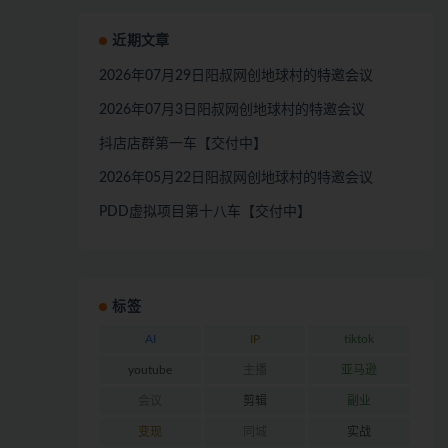
近期文章
2026年07月29日阳叔网创地球村的特邀会议
2026年07月3日阳叔网创地球村的特邀会议
抖店店群第一车【交付中】
2026年05月22日阳叔网创地球村的特邀会议
PDD虚拟项目第十八车【交付中】
标签
AI
IP
tiktok
youtube
主播
亚马逊
会议
剪辑
副业
变现
同城
实战