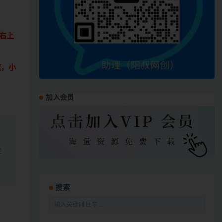
右上
究，小
加入会员
定
搜索