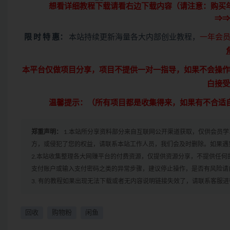
想看详细教程下载请看右边下载内容（请注意：
购买
⇒⇒
限 时 特 惠：
本站持续更新海量各大内部创业教程，
一年会员
本平台仅做项目分享，项目不提供一对一指导，如果不会操作
白接受
温馨提示：（所有项目都是收集得来，如果有不合适
郑重声明：
1.本站所分享资料部分来自互联网公开渠道获取，仅供会员
方，或侵犯了您的权益，请联系本站工作人员，我们会及时删除。如果遇到
2.本站收集整理各大网赚平台的付费资源，仅提供资源分享，不提供任
支付账户或输入支付密码之类的异常步骤，建议停止操作，是否有风险请
3. 有的教程如果出现无法下载或者无内容说明链接失效了，请联系客服
回收
购物粉
闲鱼