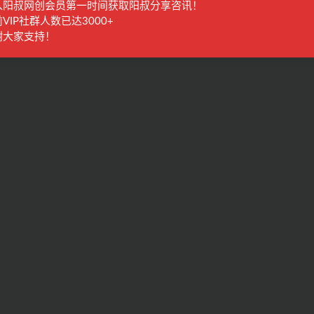
入阳叔网创会员第一时间获取阳叔分享咨讯！
VIP社群人数已达3000+
谢大家支持！