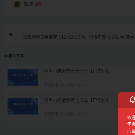
阳叔
会员
上一
短视频带货特训营（11+12+13期）听话照做-快速出单-简单
利-收益巨大
相关文章
闲鱼小店运营第十七车【已交付】
阳叔担保
5月前
700
闲鱼小店运营第十五车【已交付】
阳叔担保
9月前
468
欢
年
海