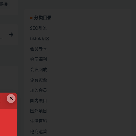
链接
分类目录
SEO引流
人
tiktok专区
会员专享
会员福利
会议回放
免费资源
加入会员
×
！
国内项目
，实现年
国外项目
28
生活百科
电商运营