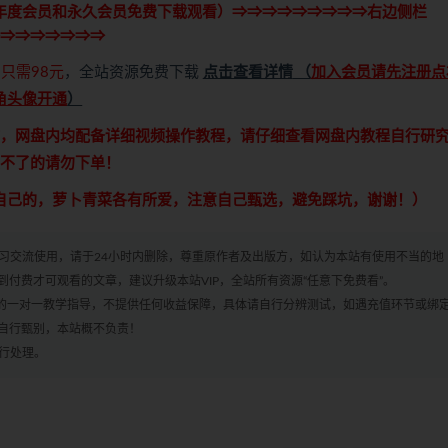
年度会员和永久会员免费下载观看）⇒⇒⇒⇒⇒⇒⇒⇒⇒右边侧栏
⇒⇒⇒⇒⇒⇒⇒
只需98元
，全站资源免费下载
点击查看详情
（
加入会员请先注册点
角头像开通
）
，网盘内均配备详细视频操作教程，请仔细查看网盘内教程自行研
不了的请勿下单！
自己的，萝卜青菜各有所爱，注意自己甄选，避免踩坑，谢谢！）
学习交流使用，请于24小时内删除，尊重原作者及出版方，如认为本站有使用不当的地
付费才可观看的文章，建议升级本站VIP，全站所有资源“任意下免费看”。
何的一对一教学指导，不提供任何收益保障，具体请自行分辨测试，如遇充值环节或绑
自行甄别，本站概不负责！
进行处理。