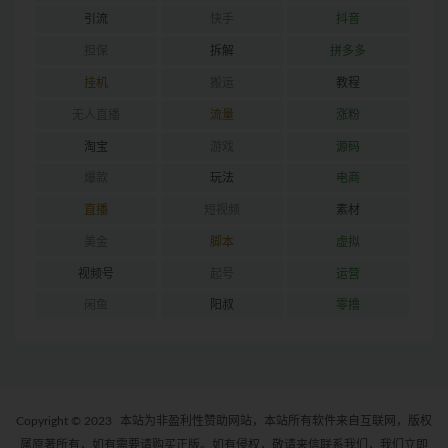
引流
快手
抖音
担保
拆解
拼多多
挂机
搬运
教程
无人直播
流量
涨粉
淘宝
游戏
源码
爆款
玩法
电商
直播
短视频
素材
美金
脚本
虚拟
视频号
起号
运营
闲鱼
阳叔
零撸
Copyright © 2023
本站为非盈利性赞助网站，本站所有软件来自互联网，版权
属原著所有，如有需要请购买正版。如有侵权，敬请来信联系我们，我们立即