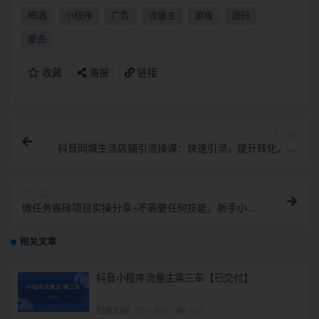
喝酒
小程序
广告
流量主
游戏
源码
聚会
收藏
海报
链接
上一篇
抖音同城生活店铺引流操课：快速引流，提升转化，实
体老板必看！
下一篇
微任务搬砖项目实操分享–不需要任何技能，新手小白
都能做
相关文章
抖音小程序流量主第三车【已交付】
阳叔担保
9月前
570