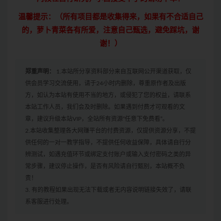
温馨提示：（所有项目都是收集得来，如果有不合适自己
的，萝卜青菜各有所爱，注意自己甄选，避免踩坑，谢
谢！）
郑重声明：
1.本站所分享资料部分来自互联网公开渠道获取，仅
供会员学习交流使用，请于24小时内删除，尊重原作者及出版
方，如认为本站有使用不当的地方，或侵犯了您的权益，请联系
本站工作人员，我们会及时删除。如果遇到付费才可观看的文
章，建议升级本站VIP，全站所有资源“任意下免费看”。
2.本站收集整理各大网赚平台的付费资源，仅提供资源分享，不提
供任何的一对一教学指导，不提供任何收益保障，具体请自行分
辨测试，如遇充值环节或绑定支付账户或输入支付密码之类的异
常步骤，建议停止操作，是否有风险请自行甄别，本站概不负
责！
3. 有的教程如果出现无法下载或者无内容说明链接失效了，请联
系客服进行处理。