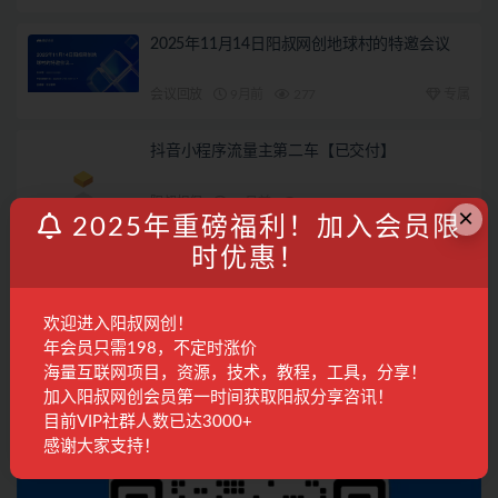
2025年11月14日阳叔网创地球村的特邀会议
会议回放
9月前
277
专属
抖音小程序流量主第二车【已交付】
阳叔担保
11月前
596
×
2025年重磅福利！加入会员限
时优惠！
读书赚钱实战营，从0到1边读书边赚钱，实现
年入百万梦想,写作变现
国内项目
2年前
1.6K
28
欢迎进入阳叔网创！
年会员只需198，不定时涨价
联系客服
海量互联网项目，资源，技术，教程，工具，分享！
加入阳叔网创会员第一时间获取阳叔分享咨讯！
目前VIP社群人数已达3000+
感谢大家支持！