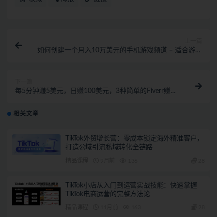
上一篇
如何创建一个月入10万美元的手机游戏频道 – 适合游戏
爱好者
下一篇
每5分钟赚5美元，日赚100美元，3种简单的Fiverr赚钱
技巧
相关文章
TikTok外贸增长营：零成本锁定海外精准客户，
打造公域引流私域转化全链路
精品课程
9月前
136
28
TikTok小店从入门到运营实战技能：快速掌握
TikTok电商运营的完整方法论
精品课程
11月前
163
28