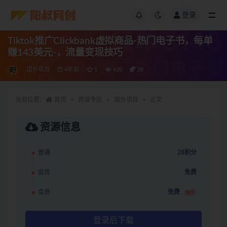
登录
Tiktok推广Clickbank虚拟商品-热门电子书，每单
赚143美元-，流量变现技巧
国外项目
4年前
1
620
28
当前位置：
首页
资源专区
国外项目
正文
资源信息
普通
28积分
会员
免费
会员
免费
推荐
登录后下载