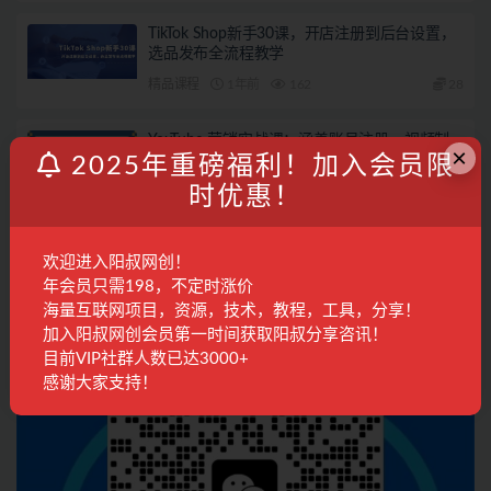
TikTok Shop新手30课，开店注册到后台设置，
选品发布全流程教学
精品课程
1年前
162
28
YouTube-营销实战课：涵盖账号注册、视频制
×
作与优化，轻松打造爆款视频
2025年重磅福利！加入会员限
国外项目
2年前
488
28
时优惠！
联系客服
欢迎进入阳叔网创！
年会员只需198，不定时涨价
海量互联网项目，资源，技术，教程，工具，分享！
加入阳叔网创会员第一时间获取阳叔分享咨讯！
目前VIP社群人数已达3000+
感谢大家支持！