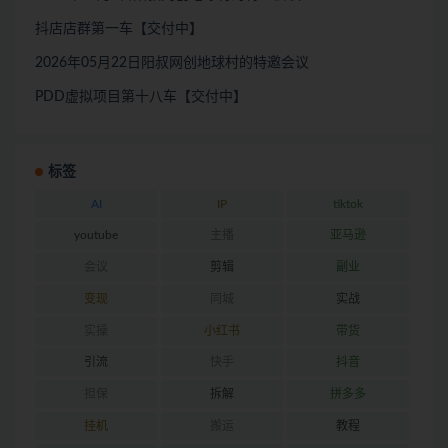
抖店店群第一车【交付中】
2026年05月22日阳叔网创地球村的特邀会议
PDD虚拟项目第十八车【交付中】
标签
AI
IP
tiktok
youtube
主播
亚马逊
会议
剪辑
副业
变现
同城
实战
实操
小红书
带货
引流
快手
抖音
担保
拆解
拼多多
挂机
搬运
教程