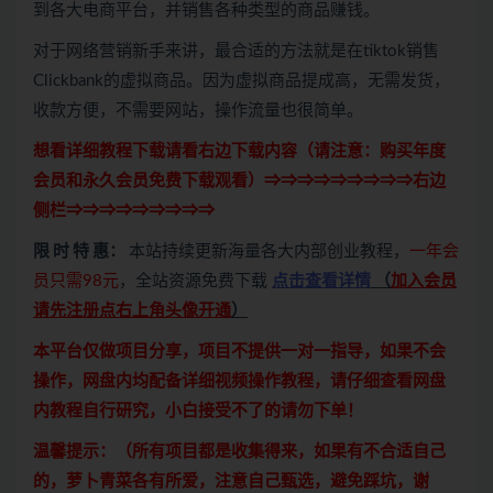
到各大电商平台，并销售各种类型的商品赚钱。
对于网络营销新手来讲，最合适的方法就是在tiktok销售
Clickbank的虚拟商品。因为虚拟商品提成高，无需发货，
收款方便，不需要网站，操作流量也很简单。
想看详细教程下载请看右边下载内容（请注意：
购买
年度
会员和永久会员免费下载观看）⇒⇒⇒⇒⇒⇒⇒⇒⇒右边
侧栏⇒⇒⇒⇒⇒⇒⇒⇒⇒
限 时 特 惠：
本站持续更新海量各大内部创业教程，
一年会
员只需98元
，全站资源免费下载
点击查看详情
（
加入会员
请先注册点右上角头像开通
）
本平台仅做项目分享，项目不提供一对一指导，如果不会
操作，网盘内均配备详细视频操作教程，请仔细查看网盘
内教程自行研究，小白接受不了的请勿下单！
温馨提示：（所有项目都是收集得来，如果有不合适自己
的，萝卜青菜各有所爱，注意自己甄选，避免踩坑，谢