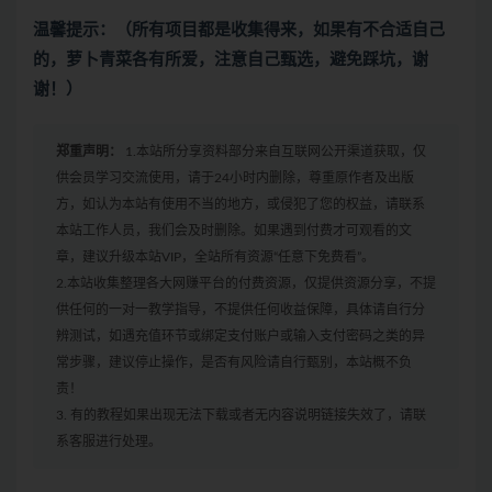
温馨提示：（所有项目都是收集得来，如果有不合适自己
的，萝卜青菜各有所爱，注意自己甄选，避免踩坑，谢
谢！）
郑重声明：
1.本站所分享资料部分来自互联网公开渠道获取，仅
供会员学习交流使用，请于24小时内删除，尊重原作者及出版
方，如认为本站有使用不当的地方，或侵犯了您的权益，请联系
本站工作人员，我们会及时删除。如果遇到付费才可观看的文
章，建议升级本站VIP，全站所有资源“任意下免费看”。
2.本站收集整理各大网赚平台的付费资源，仅提供资源分享，不提
供任何的一对一教学指导，不提供任何收益保障，具体请自行分
辨测试，如遇充值环节或绑定支付账户或输入支付密码之类的异
常步骤，建议停止操作，是否有风险请自行甄别，本站概不负
责！
3. 有的教程如果出现无法下载或者无内容说明链接失效了，请联
系客服进行处理。