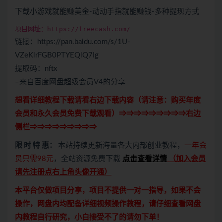
下载小游戏就能赚美金-动动手指就能赚钱-多种提现方式
项目网址：https://freecash.com/
链接：https://pan.baidu.com/s/1U-
VZeKlrFGB0PTYEQlQ7Ig
提取码：nftx
–来自百度网盘超级会员V4的分享
想看详细教程下载请看右边下载内容（请注意：
购买
年度
会员和永久会员免费下载观看）⇒⇒⇒⇒⇒⇒⇒⇒⇒右边
侧栏⇒⇒⇒⇒⇒⇒⇒⇒⇒
限 时 特 惠：
本站持续更新海量各大内部创业教程，
一年会
员只需98元
，全站资源免费下载
点击查看详情
（
加入会员
请先注册点右上角头像开通
）
本平台仅做项目分享，项目不提供一对一指导，如果不会
操作，网盘内均配备详细视频操作教程，请仔细查看网盘
内教程自行研究，小白接受不了的请勿下单！