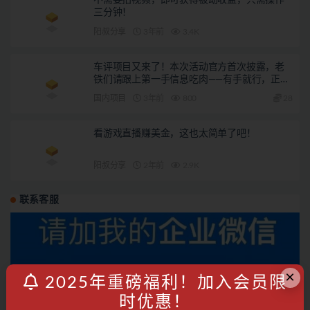
三分钟！
阳叔分享
3年前
3.4K
车评项目又来了！本次活动官方首次披露，老
铁们请跟上第一手信息吃肉——有手就行，正经
撸钱
国内项目
3年前
800
28
看游戏直播赚美金，这也太简单了吧！
阳叔分享
2年前
2.9K
联系客服
×
2025年重磅福利！加入会员限
时优惠！