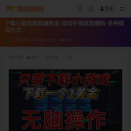
登录
下载小游戏就能赚美金-动动手指就能赚钱-多种提
现方式
阳叔分享
4年前
1
1.6K
当前位置：
首页
阳叔分享
正文