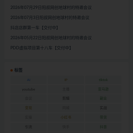
2026年07月29日阳叔网创地球村的特邀会议
2026年07月3日阳叔网创地球村的特邀会议
抖店店群第一车【交付中】
2026年05月22日阳叔网创地球村的特邀会议
PDD虚拟项目第十八车【交付中】
标签
AI
IP
tiktok
youtube
主播
亚马逊
会议
剪辑
副业
变现
同城
实战
实操
小红书
带货
引流
快手
抖音