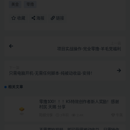
美金
零撸
收藏
海报
链接
上一篇
项目实战操作-完全零撸-羊毛党福利
下一篇
只需电脑开机-无需任何脚本-纯被动收益-安排！
相关文章
零撸100！！！KS特效创作者新人奖励！感谢
村民 天赐 分享
阳叔分享
3年前
2.4K
专属
不需要拍视频，即可获得被动收益，只需操作