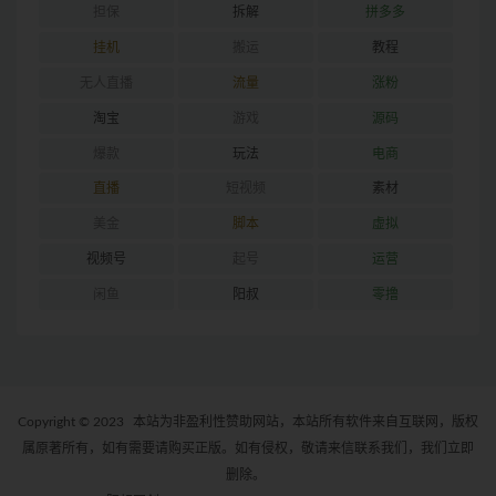
担保
拆解
拼多多
挂机
搬运
教程
无人直播
流量
涨粉
淘宝
游戏
源码
爆款
玩法
电商
直播
短视频
素材
美金
脚本
虚拟
视频号
起号
运营
闲鱼
阳叔
零撸
Copyright © 2023
本站为非盈利性赞助网站，本站所有软件来自互联网，版权
属原著所有，如有需要请购买正版。如有侵权，敬请来信联系我们，我们立即
删除。