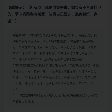
温馨提示：（所有项目都是收集得来，如果有不合适自己
的，萝卜青菜各有所爱，注意自己甄选，避免踩坑，谢
谢！）
郑重声明：
1.本站所分享资料部分来自互联网公开渠道获取，仅
供会员学习交流使用，请于24小时内删除，尊重原作者及出版
方，如认为本站有使用不当的地方，或侵犯了您的权益，请联系
本站工作人员，我们会及时删除。如果遇到付费才可观看的文
章，建议升级本站VIP，全站所有资源“任意下免费看”。
2.本站收集整理各大网赚平台的付费资源，仅提供资源分享，不提
供任何的一对一教学指导，不提供任何收益保障，具体请自行分
辨测试，如遇充值环节或绑定支付账户或输入支付密码之类的异
常步骤，建议停止操作，是否有风险请自行甄别，本站概不负
责！
3. 有的教程如果出现无法下载或者无内容说明链接失效了，请联
系客服进行处理。