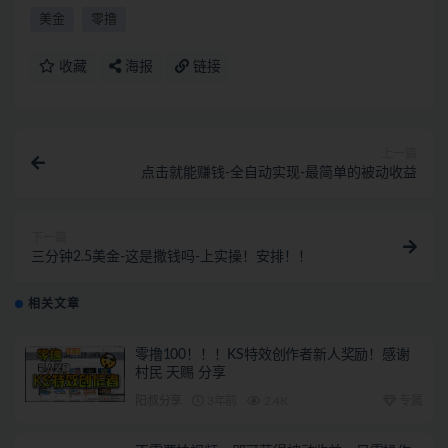
美金
零撸
收藏
海报
链接
上一篇
点击就能赚钱-全自动实现-最简单的被动收益
下一篇
三分钟2.5美金-这是撒钱吗-上实操！安排！！
相关文章
零撸100！！！KS特效创作者新人奖励！感谢
村民 天赐 分享
阳叔分享
3年前
2.4K
专属