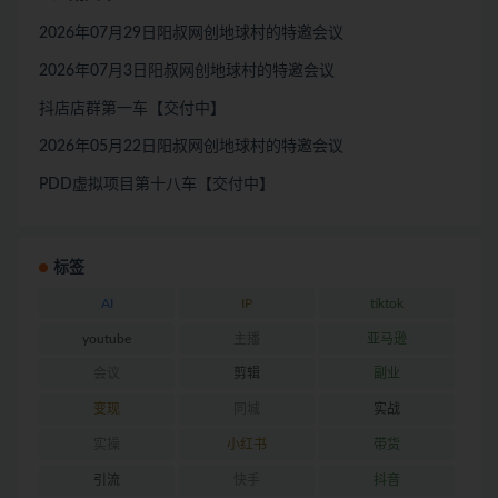
2026年07月29日阳叔网创地球村的特邀会议
2026年07月3日阳叔网创地球村的特邀会议
抖店店群第一车【交付中】
2026年05月22日阳叔网创地球村的特邀会议
PDD虚拟项目第十八车【交付中】
标签
AI
IP
tiktok
youtube
主播
亚马逊
会议
剪辑
副业
变现
同城
实战
实操
小红书
带货
引流
快手
抖音