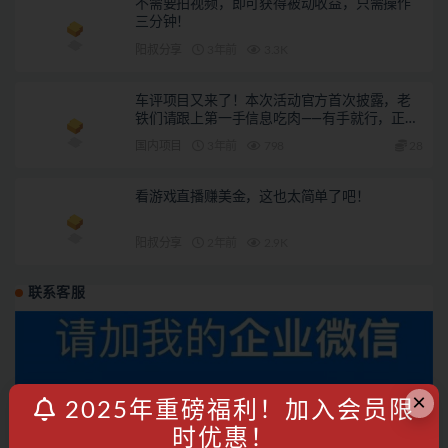
不需要拍视频，即可获得被动收益，只需操作
三分钟！
阳叔分享
3年前
3.3K
车评项目又来了！本次活动官方首次披露，老
铁们请跟上第一手信息吃肉——有手就行，正经
撸钱
国内项目
3年前
798
28
看游戏直播赚美金，这也太简单了吧！
阳叔分享
2年前
2.9K
联系客服
×
2025年重磅福利！加入会员限
时优惠！