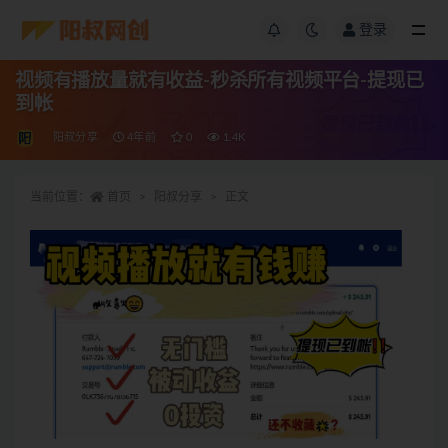
登录
视频有播放量就有收益-秒杀所有视频平台-提现已
到帐
阳叔分享
4年前
0
1.4K
当前位置：
首页
阳叔分享
正文