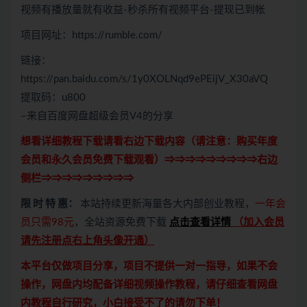
视频有播放量就有收益-秒杀所有视频平台-提现已到帐
项目网址：https://rumble.com/
链接：
https://pan.baidu.com/s/1y0XOLNqd9ePEijV_X30aVQ
提取码：u800
–来自百度网盘超级会员V4的分享
想看详细教程下载请看右边下载内容（请注意：
购买
年度
会员和永久会员免费下载观看）⇒⇒⇒⇒⇒⇒⇒⇒⇒右边
侧栏⇒⇒⇒⇒⇒⇒⇒⇒⇒
限 时 特 惠：
本站持续更新海量各大内部创业教程，
一年会
员只需98元
，全站资源免费下载
点击查看详情
（
加入会员
请先注册点右上角头像开通
）
本平台仅做项目分享，项目不提供一对一指导，如果不会
操作，网盘内均配备详细视频操作教程，请仔细查看网盘
内教程自行研究，小白接受不了的请勿下单！