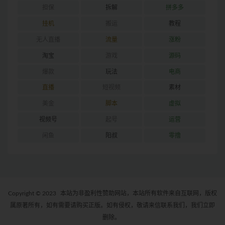
担保
拆解
拼多多
挂机
搬运
教程
无人直播
流量
涨粉
淘宝
游戏
源码
爆款
玩法
电商
直播
短视频
素材
美金
脚本
虚拟
视频号
起号
运营
闲鱼
阳叔
零撸
Copyright © 2023
本站为非盈利性赞助网站，本站所有软件来自互联网，版权
属原著所有，如有需要请购买正版。如有侵权，敬请来信联系我们，我们立即
删除。