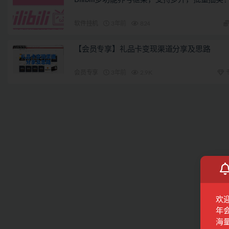
软件挂机
3年前
824
【会员专享】礼品卡变现渠道分享及思路
会员专享
3年前
2.9K
欢
年
海