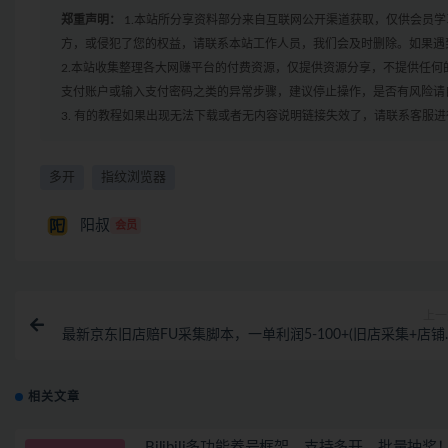
郑重声明：
1.本站所分享资料部分来自互联网公开渠道获取，仅供会员
方，或侵犯了您的权益，请联系本站工作人员，我们会及时删除。如果遇到
2.本站收集整理各大网赚平台的付费资源，仅提供资源分享，不提供任
支付账户或输入支付密码之类的异常步骤，建议停止操作，是否有风险请
3. 有的教程如果出现无法下载或者无内容说明链接失效了，请联系客服
多开
指纹浏览器
阳叔
会员
上一
最新京东旧店赔FU采集脚本，一单利润5-100+(旧店采集+店铺
控+发货地监控
相关文章
Bilibili多功能养号框架，支持多开，批量抽奖！