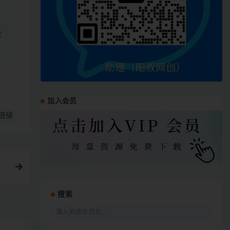
定
加入会员
链接
！
搜索