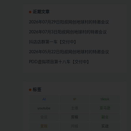
近期文章
2026年07月29日阳叔网创地球村的特邀会议
2026年07月3日阳叔网创地球村的特邀会议
抖店店群第一车【交付中】
2026年05月22日阳叔网创地球村的特邀会议
PDD虚拟项目第十八车【交付中】
标签
AI
IP
tiktok
youtube
主播
亚马逊
会议
剪辑
副业
变现
同城
实战