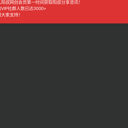
入阳叔网创会员第一时间获取阳叔分享咨讯！
VIP社群人数已达3000+
谢大家支持！