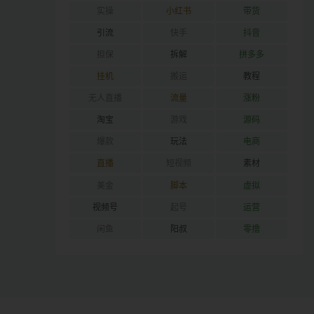
实操
小红书
带货
引流
快手
抖音
担保
拆解
拼多多
挂机
搬运
教程
无人直播
流量
涨粉
淘宝
游戏
源码
爆款
玩法
电商
直播
短视频
素材
美金
脚本
虚拟
视频号
起号
运营
闲鱼
阳叔
零撸