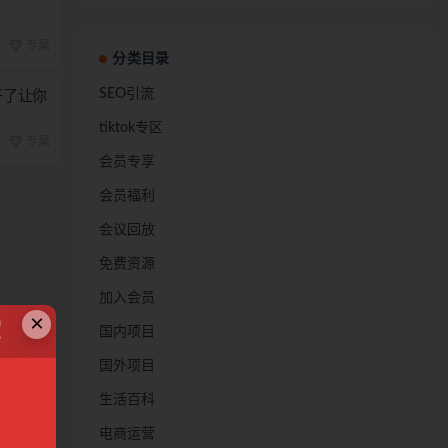
专属
分类目录
SEO引流
开了让你
tiktok专区
专属
会员专享
会员福利
会议回放
免费资源
加入会员
×
！
国内项目
国外项目
生活百科
电商运营