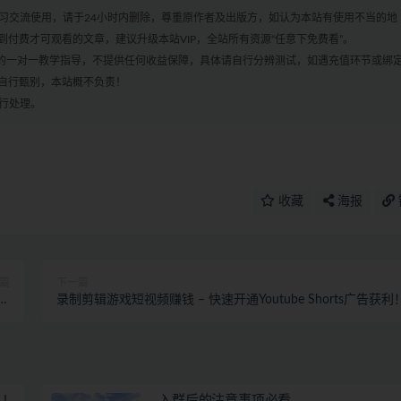
学习交流使用，请于24小时内删除，尊重原作者及出版方，如认为本站有使用不当的地
付费才可观看的文章，建议升级本站VIP，全站所有资源“任意下免费看”。
何的一对一教学指导，不提供任何收益保障，具体请自行分辨测试，如遇充值环节或绑
自行甄别，本站概不负责！
进行处理。
收藏
海报
篇
下一篇
监
录制剪辑游戏短视频赚钱 – 快速开通Youtube Shorts广告获利
)
!
入群后的注意事项必看