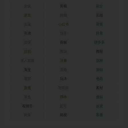
会议
剪辑
副业
变现
同城
实战
实操
小红书
带货
引流
快手
抖音
担保
拆解
拼多多
挂机
搬运
教程
无人直播
流量
涨粉
淘宝
游戏
源码
爆款
玩法
电商
直播
短视频
素材
美金
脚本
虚拟
视频号
起号
运营
闲鱼
阳叔
零撸