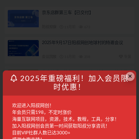
京东店群第三车【已交付】
阳叔担保
11月前
673
2025年9月17日阳叔网创地球村的特邀会议
会议回放
11月前
358
专属
京东慧采运营密码：从理论到实操，从基础搭
×
2025年重磅福利！加入会员限
建到高级运营，助力商家腾飞
时优惠！
精品课程
1年前
234
28
读书赚钱实战营，从0到1边读书边赚钱，实现
欢迎进入阳叔网创！
年入百万梦想,写作变现
年会员只需198，不定时涨价
国内项目
2年前
1.6K
28
海量互联网项目，资源，技术，教程，工具，分享！
加入阳叔网创会员第一时间获取阳叔分享咨讯！
联系客服
目前VIP社群人数已达3000+