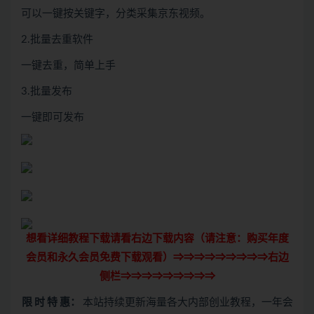
可以一键按关键字，分类采集京东视频。
2.批量去重软件
一键去重，简单上手
3.批量发布
一键即可发布
想看详细教程下载请看右边下载内容（请注意：
购买
年度
会员和永久会员免费下载观看）⇒⇒⇒⇒⇒⇒⇒⇒⇒右边
侧栏⇒⇒⇒⇒⇒⇒⇒⇒⇒
限 时 特 惠：
本站持续更新海量各大内部创业教程，一年会