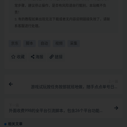
常步骤，建议停止操作，是否有风险请自行甄别，本站概不负
责！
3. 有的教程如果出现无法下载或者无内容说明链接失效了，请联
系客服进行处理。
京东
脚本
自动
视频
采集
收藏
海报
链接
上一篇
游戏试玩按任务按部就班地做，随手点点单号日入
50+，可多号操作
下一篇
外面收费998的全平台引流脚本，包含26个平台功能齐
全【永久脚本+详细教程】
相关文章