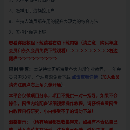
6、怎样用眼神传达内容
7、怎样用手势操控用户
8、主持人演员都在用的提升表现力的综合方法
9、五招让你更上镜
想看详细教程下载请看右边下载内容（请注意：
购买
年度
会员和永久会员免费下载观看）⇒⇒⇒⇒⇒⇒⇒⇒⇒右边
侧栏⇒⇒⇒⇒⇒⇒⇒⇒⇒
限 时 特 惠：
本站持续更新海量各大内部创业教程，一年会
员只需98元，全站资源免费下载
点击查看详情
（
加入会员
请先注册点右上角头像开通
）
本平台仅做项目分享，项目不提供一对一指导，如果不会
操作，网盘内均配备详细视频操作教程，请仔细查看网盘
内教程自行研究，小白接受不了的请勿下单！
温馨提示：（所有项目都是收集得来，如果有不合适自己