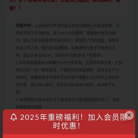
的，萝卜青菜各有所爱，注意自己甄选，避免踩坑，谢
谢！）
郑重声明：
1.本站所分享资料部分来自互联网公开渠道获取，仅
供会员学习交流使用，请于24小时内删除，尊重原作者及出版
方，如认为本站有使用不当的地方，或侵犯了您的权益，请联系
本站工作人员，我们会及时删除。如果遇到付费才可观看的文
章，建议升级本站VIP，全站所有资源“任意下免费看”。
2.本站收集整理各大网赚平台的付费资源，仅提供资源分享，不提
供任何的一对一教学指导，不提供任何收益保障，具体请自行分
辨测试，如遇充值环节或绑定支付账户或输入支付密码之类的异
常步骤，建议停止操作，是否有风险请自行甄别，本站概不负
责！
3. 有的教程如果出现无法下载或者无内容说明链接失效了，请联
系客服进行处理。
×
2025年重磅福利！加入会员限
时优惠！
表现力
镜头