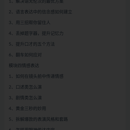
1、解决语无伦次的最优方案
2、语言表达中的信念感如何建立
3、用三招帮你留住人
4、丢掉题字器，提升记忆力
5、提升口才的五个方法
6、翻车如何应对
模块四情感表达
1、如何在镜头前中传递情感
2、口述类怎么演
3、剧情类怎么演
4、黄金三秒的妙用
5、拆解爆款的表演风格和套路