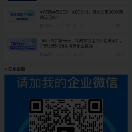
AI驱动谷歌SEO与AEO实战：轻松实现300%网
站流量飙升
精品课程
9月前
139
28
TikTok外贸增长营：零成本锁定海外精准客户，
打造公域引流私域转化全链路
精品课程
9月前
135
28
联系客服