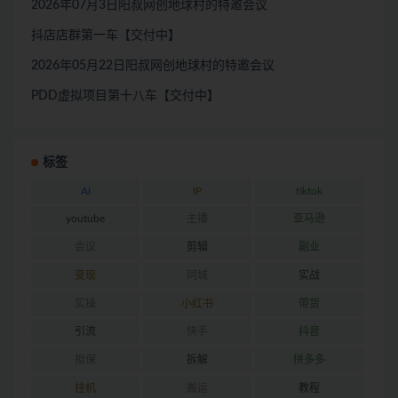
2026年07月3日阳叔网创地球村的特邀会议
抖店店群第一车【交付中】
2026年05月22日阳叔网创地球村的特邀会议
PDD虚拟项目第十八车【交付中】
标签
AI
IP
tiktok
youtube
主播
亚马逊
会议
剪辑
副业
变现
同城
实战
实操
小红书
带货
引流
快手
抖音
担保
拆解
拼多多
挂机
搬运
教程