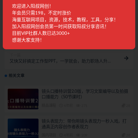
收藏
海报
链接
欢迎进入阳叔网创！
年会员只需198，不定时涨价
海量互联网项目，资源，技术，教程，工具，分享！
加入阳叔网创会员第一时间获取阳叔分享咨讯！
上一篇
目前VIP社群人数已达3000+
朋友圈不刷屏文案心法课：不销而销文案训练营，从0
感谢大家支持！
到1把文字变成金钱
下一篇
又快又好搞定工作型PPT，一学就会，助力职场人升职
加薪
相关文章
镜头口播特训营2.0版，学习文案编导以及拍摄
口播能力（50节课时）
精品课程
4年前
271
28
镜头表现力：带你用镜头表现力一秒入戏，打
通真正内容创作者表现力
国内项目
4年前
209
28