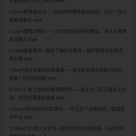
金圈法则让你言之有物.mp4
4.Day5精准表达法——告别啰喷嘴笨废话连筒，让你一开口
就能说重点.mp4
5.Day6增强说服力——让你说的话经得起推敲，滴水不漏更
具说服力.mp4
6.Day8准备稿件—提前了解听众群体，稿件框架决定演讲
精彩度.mp4
7.Day9演讲专家如何做准备——演讲前掌握这些练习技巧，
准备工作不再困难.mp4
8.Day11 临上台如何做调整状态——临上台几招迅速进入状
态，帮你扫清紧张情绪.mp4
9.Day14如何应对突发情况——牢记五个急救技巧，临场应
对不长.mp4
10.Day15打造人设定位—找到适合自己的标签，打造你的