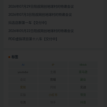
2026年07月29日阳叔网创地球村的特邀会议
2026年07月3日阳叔网创地球村的特邀会议
抖店店群第一车【交付中】
2026年05月22日阳叔网创地球村的特邀会议
PDD虚拟项目第十八车【交付中】
标签
AI
IP
tiktok
youtube
主播
亚马逊
会议
剪辑
副业
变现
同城
实战
实操
小红书
带货
引流
快手
抖音