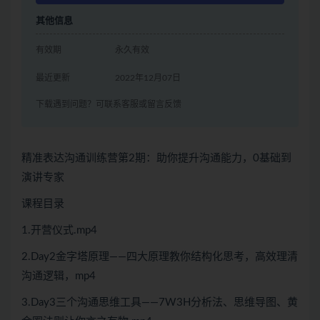
其他信息
有效期
永久有效
最近更新
2022年12月07日
下载遇到问题？可联系客服或留言反馈
精准表达沟通训练营第2期：助你提升沟通能力，0基础到
演讲专家
课程目录
1.开营仪式.mp4
2.Day2金字塔原理——四大原理教你结构化思考，高效理清
沟通逻辑，mp4
3.Day3三个沟通思维工具——7W3H分析法、思维导图、黄