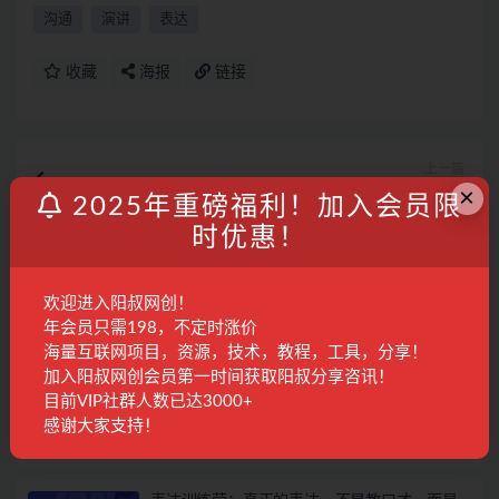
沟通
演讲
表达
收藏
海报
链接
上一篇
21天微头条训练营，实操3天，单号日收益100+月入过
×
2025年重磅福利！加入会员限
万简单玩法
时优惠！
下一篇
利用陌陌包装女号，引流s粉，实现一天收益100+的项
欢迎进入阳叔网创！
目【定位脚本+教程】
年会员只需198，不定时涨价
相关文章
海量互联网项目，资源，技术，教程，工具，分享！
加入阳叔网创会员第一时间获取阳叔分享咨讯！
职场沟通训练营：教您职场破局之法，从新手
目前VIP社群人数已达3000+
到精英一路贯通
感谢大家支持！
精品课程
4年前
201
28