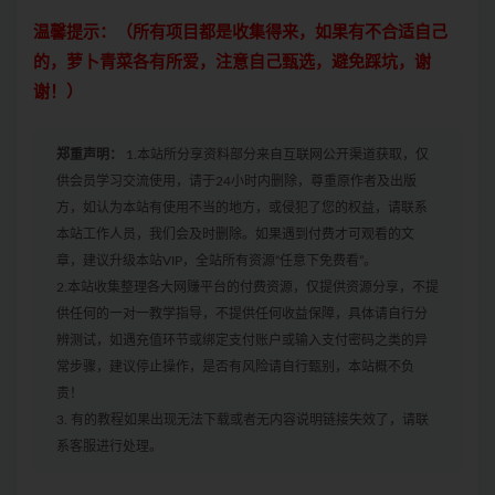
温馨提示：（所有项目都是收集得来，如果有不合适自己
的，萝卜青菜各有所爱，注意自己甄选，避免踩坑，谢
谢！）
郑重声明：
1.本站所分享资料部分来自互联网公开渠道获取，仅
供会员学习交流使用，请于24小时内删除，尊重原作者及出版
方，如认为本站有使用不当的地方，或侵犯了您的权益，请联系
本站工作人员，我们会及时删除。如果遇到付费才可观看的文
章，建议升级本站VIP，全站所有资源“任意下免费看”。
2.本站收集整理各大网赚平台的付费资源，仅提供资源分享，不提
供任何的一对一教学指导，不提供任何收益保障，具体请自行分
辨测试，如遇充值环节或绑定支付账户或输入支付密码之类的异
常步骤，建议停止操作，是否有风险请自行甄别，本站概不负
责！
3. 有的教程如果出现无法下载或者无内容说明链接失效了，请联
系客服进行处理。