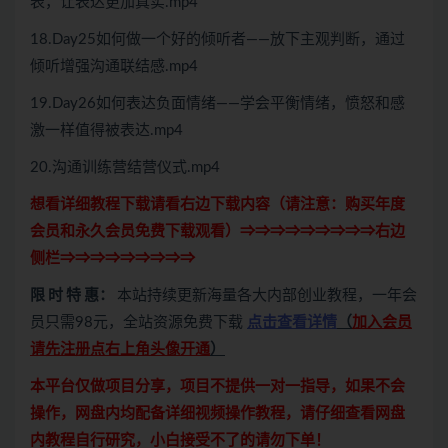
表，让表达更加真实.mp4
18.Day25如何做一个好的倾听者——放下主观判断，通过
倾听增强沟通联结感.mp4
19.Day26如何表达负面情绪——学会平衡情绪，愤怒和感
激一样值得被表达.mp4
20.沟通训练营结营仪式.mp4
想看详细教程下载请看右边下载内容（请注意：
购买
年度
会员和永久会员免费下载观看）⇒⇒⇒⇒⇒⇒⇒⇒⇒右边
侧栏⇒⇒⇒⇒⇒⇒⇒⇒⇒
限 时 特 惠：
本站持续更新海量各大内部创业教程，一年会
员只需98元，全站资源免费下载
点击查看详情
（
加入会员
请先注册点右上角头像开通
）
本平台仅做项目分享，项目不提供一对一指导，如果不会
操作，网盘内均配备详细视频操作教程，请仔细查看网盘
内教程自行研究，小白接受不了的请勿下单！