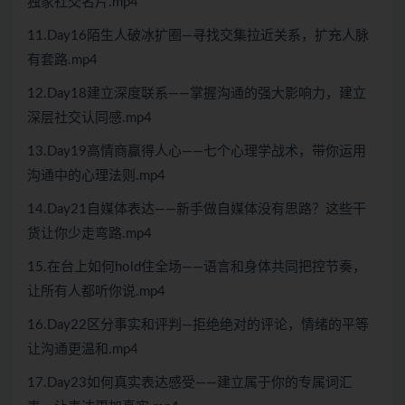
独家社交名片.mp4
11.Day16陌生人破冰扩圈—寻找交集拉近关系，扩充人脉
有套路.mp4
12.Day18建立深度联系——掌握沟通的强大影响力，建立
深层社交认同感.mp4
13.Day19高情商赢得人心——七个心理学战术，带你运用
沟通中的心理法则.mp4
14.Day21自媒体表达——新手做自媒体没有思路？这些干
货让你少走弯路.mp4
15.在台上如何hold住全场——语言和身体共同把控节奏，
让所有人都听你说.mp4
16.Day22区分事实和评判—拒绝绝对的评论，情绪的平等
让沟通更温和.mp4
17.Day23如何真实表达感受——建立属于你的专属词汇