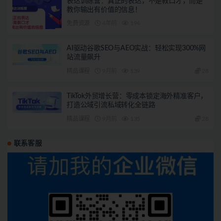
表达训练营：真正的表达，不是教口才，而是
教你输出有价值的信息！
免费资源
4年前
194
AI驱动谷歌SEO与AEO实战：轻松实现300%网
站流量飙升
精品课程
9月前
139
28
TikTok外贸增长营：零成本锁定海外精准客户，
打造公域引流私域转化全链路
精品课程
9月前
135
28
联系客服