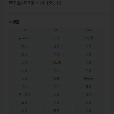
PDD虚拟项目第十八车【交付中】
标签
AI
IP
tiktok
youtube
主播
亚马逊
会议
剪辑
副业
变现
同城
实战
实操
小红书
带货
引流
快手
抖音
担保
拆解
拼多多
挂机
搬运
教程
无人直播
流量
涨粉
淘宝
游戏
源码
爆款
玩法
电商