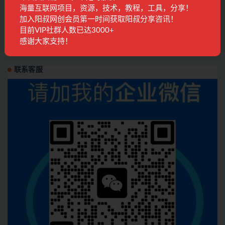
海量互联网项目，资源，技术，教程，工具，分享！
加入阳叔网创会员第一时间获取阳叔分享咨讯！
百度文库挂机项目第十车
目前VIP社群人数已达3000+
感谢大家支持！
tiktok专区
2年前
333
28
联系客服