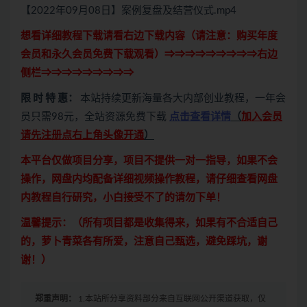
【2022年09月08日】案例复盘及结营仪式.mp4
想看详细教程下载请看右边下载内容（请注意：
购买
年度
会员和永久会员免费下载观看）⇒⇒⇒⇒⇒⇒⇒⇒⇒右边
侧栏⇒⇒⇒⇒⇒⇒⇒⇒⇒
限 时 特 惠：
本站持续更新海量各大内部创业教程，一年会
员只需98元，全站资源免费下载
点击查看详情
（
加入会员
请先注册点右上角头像开通
）
本平台仅做项目分享，项目不提供一对一指导，如果不会
操作，网盘内均配备详细视频操作教程，请仔细查看网盘
内教程自行研究，小白接受不了的请勿下单！
温馨提示：（所有项目都是收集得来，如果有不合适自己
的，萝卜青菜各有所爱，注意自己甄选，避免踩坑，谢
谢！）
郑重声明：
1.本站所分享资料部分来自互联网公开渠道获取，仅