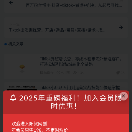
上一篇
百万粉丝博主·抖音+tiktok+搬运+剪映，从起号寻找素
材爆款制作！
下一篇
Tiktok出海训练营：开店+选品+带货+直播+话术+场景
搭建！
相关文章
TikTok外贸增长营：零成本锁定海外精准客户，
打造公域引流私域转化全链路
精品课程
9月前
136
28
TikTok小店从入门到运营实战技能：快速掌握
TikTok电商运营的完整方法论
×
2025年重磅福利！加入会员限
精品课程
11月前
163
28
时优惠！
TikTok Shop新手30课，开店注册到后台设置，
选品发布全流程教学
欢迎进入阳叔网创！
精品课程
1年前
162
28
年会员只需198，不定时涨价