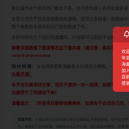
其实操作这个项目的门槛也不高，但凡你也是一名历史爱好者
变现方式也不仅仅是销售易经课程，还可以多研发一些围绕中
整个销售链条易经有同行给你跑通了的。
多研究研究几个同行的直播间，内容都可以原封不动的抓下来
想看详细教程下载请看右边下载内容（请注意：
购买
年度会员
欢
⇒⇒⇒⇒⇒⇒⇒⇒⇒
年
海
限 时 特 惠：
本站持续更新海量各大内部创业教程，一年会员
加
头像开通
）
目前
感
本平台仅做项目分享，项目不提供一对一指导，如果不会操作
白接受不了的请勿下单！
温馨提示：（所有项目都是收集得来，如果有不合适自己的，
郑重声明：
1.本站所分享资料部分来自互联网公开渠道获取，仅供会员
方，或侵犯了您的权益，请联系本站工作人员，我们会及时删除。如果遇到