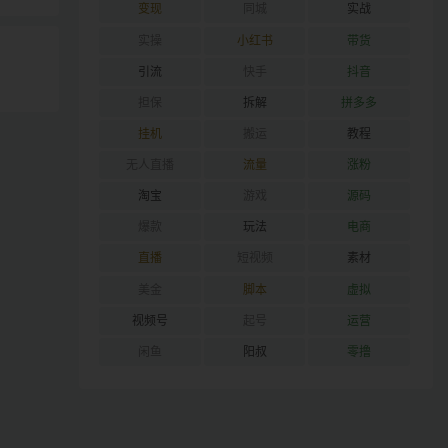
变现
同城
实战
实操
小红书
带货
引流
快手
抖音
担保
拆解
拼多多
挂机
搬运
教程
无人直播
流量
涨粉
淘宝
游戏
源码
爆款
玩法
电商
直播
短视频
素材
美金
脚本
虚拟
视频号
起号
运营
闲鱼
阳叔
零撸