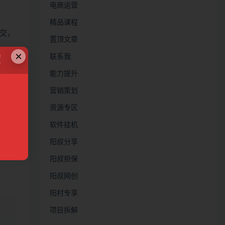
电商运营
精品课程
交，
置顶文章
×
联系我
！
能力提升
营销策划
资源专区
右上角
软件挂机
阳叔分享
，小
阳叔担保
阳叔网创
阳村专享
项目拆解