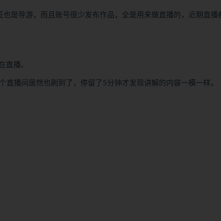
认证也是导游，而且账号很少发布作品，全是用来做直播的，近期直播
在直播。
一个直播间居然也刷到了，停留了5分钟才发现讲解的内容一模一样。