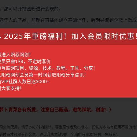
，都可以开播圈粉进行变现的。
老年人的产品，前期在直播间建立基础信任，后期导流到企微上做成
2025年重磅福利！加入会员限时优惠
，然后再用自己的话讲解出来。
和永久会员免费下载观看）⇒⇒⇒⇒⇒⇒⇒⇒⇒右边侧栏
迎进入阳叔网创！
会员只需198，不定时涨价
量互联网项目，资源，技术，教程，工具，分享！
只需98元，全站资源免费下载
点击查看详情
（
加入会员请先注册点
入阳叔网创会员第一时间获取阳叔分享咨讯！
VIP社群人数已达3000+
谢大家支持！
，网盘内均配备详细视频操作教程，请仔细查看网盘内教程自行研究
萝卜青菜各有所爱，注意自己甄选，避免踩坑，谢谢！）
学习交流使用，请于24小时内删除，尊重原作者及出版方，如认为本站有使用不当的地
付费才可观看的文章，建议升级本站VIP，全站所有资源“任意下免费看”。