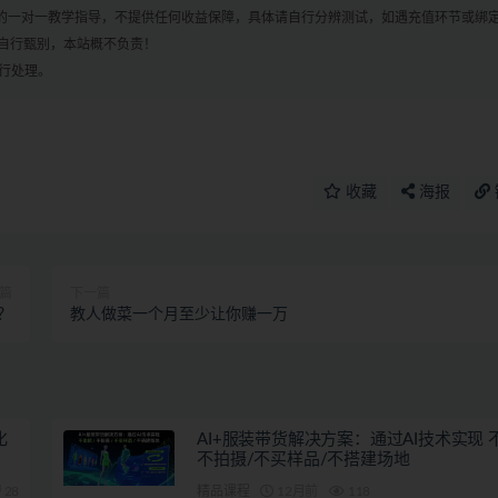
何的一对一教学指导，不提供任何收益保障，具体请自行分辨测试，如遇充值环节或绑
自行甄别，本站概不负责！
进行处理。
收藏
海报
篇
下一篇
？
教人做菜一个月至少让你赚一万
化
AI+服装带货解决方案：通过AI技术实现 
不拍摄/不买样品/不搭建场地
28
精品课程
12月前
118