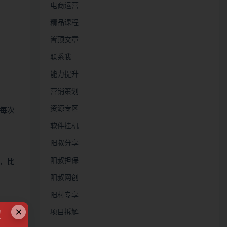
电商运营
精品课程
置顶文章
联系我
能力提升
营销策划
资源专区
出每次
软件挂机
阳叔分享
阳叔担保
，比
阳叔网创
阳村专享
×
项目拆解
在全
！