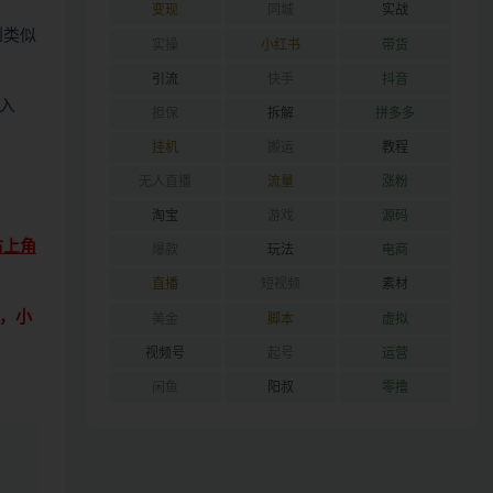
变现
同城
实战
到类似
实操
小红书
带货
引流
快手
抖音
入
担保
拆解
拼多多
挂机
搬运
教程
无人直播
流量
涨粉
淘宝
游戏
源码
右上角
爆款
玩法
电商
直播
短视频
素材
，小
美金
脚本
虚拟
视频号
起号
运营
闲鱼
阳叔
零撸