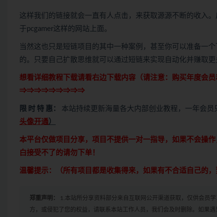
这样我们的链接就会一直有人点击，来获取源源不断的收入。
于pcgamer这样的网站上面。
当然这也只是短链项目的其中一种案例，甚至你可以准备一个
的。只要自己扩散思维就可以通过短链来实现自动化并赚取更
想看详细教程下载请看右边下载内容（请注意：
购买
年度会员
⇒⇒⇒⇒⇒⇒⇒⇒⇒
限 时 特 惠：
本站持续更新海量各大内部创业教程，一年会员
头像开通
）
本平台仅做项目分享，项目不提供一对一指导，如果不会操作
白接受不了的请勿下单！
温馨提示：（所有项目都是收集得来，如果有不合适自己的，
郑重声明：
1.本站所分享资料部分来自互联网公开渠道获取，仅供会员
方，或侵犯了您的权益，请联系本站工作人员，我们会及时删除。如果遇到