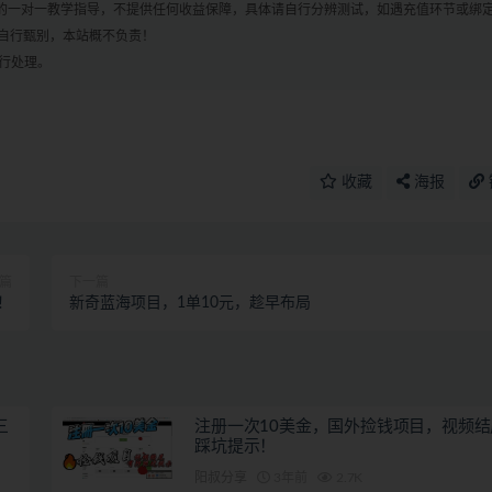
何的一对一教学指导，不提供任何收益保障，具体请自行分辨测试，如遇充值环节或绑
自行甄别，本站概不负责！
进行处理。
收藏
海报
篇
下一篇
！
新奇蓝海项目，1单10元，趁早布局
三
注册一次10美金，国外捡钱项目，视频
踩坑提示！
阳叔分享
3年前
2.7K