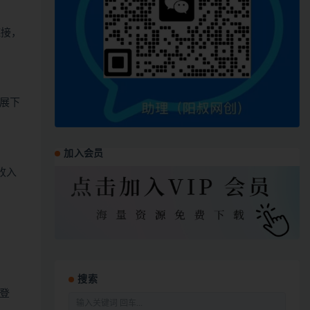
链接，
展下
加入会员
收入
搜索
登