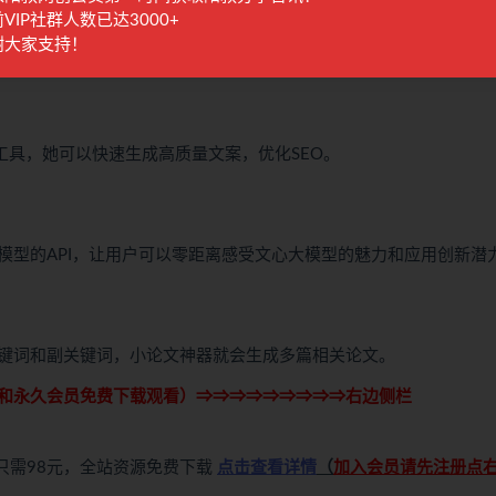
VIP社群人数已达3000+
复制一篇文章并粘贴到小发猫AI智能写作工具中，并点击生成AI改写
谢大家支持！
新的伪原创文章。
生成工具，她可以快速生成高质量文案，优化SEO。
模型的API，让用户可以零距离感受文心大模型的魅力和应用创新潜
键词和副关键词，小论文神器就会生成多篇相关论文。
和永久会员免费下载观看）⇒⇒⇒⇒⇒⇒⇒⇒⇒右边侧栏
只需98元，全站资源免费下载
点击查看详情
（
加入会员请先注册点