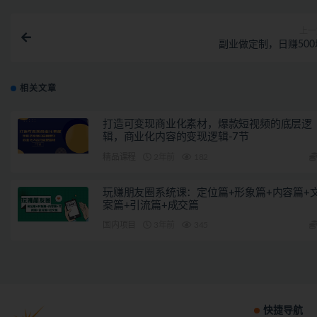
上一
副业做定制，日赚500
相关文章
打造可变现商业化素材，爆款短视频的底层逻
辑，商业化内容的变现逻辑-7节
精品课程
2年前
182
玩赚朋友圈系统课：定位篇+形象篇+内容篇+
案篇+引流篇+成交篇
国内项目
3年前
345
快捷导航