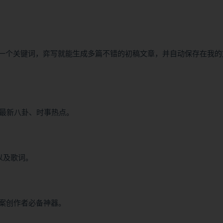
入一个关键词，弈写就能生成多篇不错的初稿文章，并自动保存在我的
观最新八卦、时事热点。
以及歌词。
文案创作者必备神器。