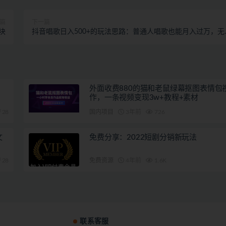
篇
下一篇
块
抖音唱歌日入500+的玩法思路：普通人唱歌也能月入过万，无
分享给你！
外面收费880的猫和老鼠绿幕抠图表情包
作，一条视频变现3w+教程+素材
28
国内项目
3年前
726
文
免费分享：2022短剧分销新玩法
28
免费资源
4年前
1.6K
联系客服