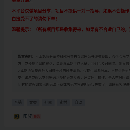
头像开通
）
本平台仅做项目分享，项目不提供一对一指导，如果不会操作
白接受不了的请勿下单！
温馨提示：（所有项目都是收集得来，如果有不合适自己的，
郑重声明：
1.本站所分享资料部分来自互联网公开渠道获取，仅供会员
方，或侵犯了您的权益，请联系本站工作人员，我们会及时删除。如果遇到
2.本站收集整理各大网赚平台的付费资源，仅提供资源分享，不提供任
支付账户或输入支付密码之类的异常步骤，建议停止操作，是否有风险请
3. 有的教程如果出现无法下载或者无内容说明链接失效了，请联系客服
写稿
文案
神器
素材
自动
阳叔
会员