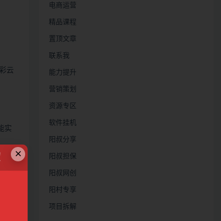
电商运营
精品课程
置顶文章
联系我
彩云
能力提升
营销策划
资源专区
软件挂机
能实
阳叔分享
×
！
阳叔担保
阳叔网创
阳村专享
项目拆解