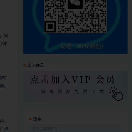
，旨
分钟
加入会员
够帮
量。
搜索
中，
户选