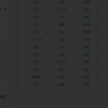
变现
同城
实战
，小
实操
小红书
带货
引流
快手
抖音
担保
拆解
拼多多
挂机
搬运
教程
无人直播
流量
涨粉
淘宝
游戏
源码
爆款
玩法
电商
定
直播
短视频
素材
美金
脚本
虚拟
视频号
起号
运营
闲鱼
阳叔
零撸
链接