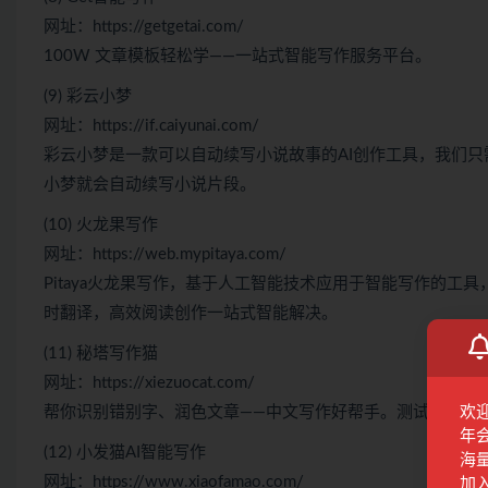
网址：https://getgetai.com/
100W 文章模板轻松学——一站式智能写作服务平台。
(9) 彩云小梦
网址：https://if.caiyunai.com/
彩云小梦是一款可以自动续写小说故事的AI创作工具，我们
小梦就会自动续写小说片段。
(10) 火龙果写作
网址：https://web.mypitaya.com/
Pitaya火龙果写作，基于人工智能技术应用于智能写作的
时翻译，高效阅读创作一站式智能解决。
(11) 秘塔写作猫
网址：https://xiezuocat.com/
帮你识别错别字、润色文章——中文写作好帮手。测试过，注
欢
年
(12) 小发猫AI智能写作
海
网址：https://www.xiaofamao.com/
加