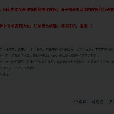
，网盘内均配备详细视频操作教程，请仔细查看网盘内教程自行研究
萝卜青菜各有所爱，注意自己甄选，避免踩坑，谢谢！）
学习交流使用，请于24小时内删除，尊重原作者及出版方，如认为本站有使用不当的地
付费才可观看的文章，建议升级本站VIP，全站所有资源“任意下免费看”。
何的一对一教学指导，不提供任何收益保障，具体请自行分辨测试，如遇充值环节或绑
自行甄别，本站概不负责！
进行处理。
收藏
海报