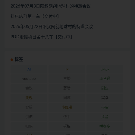
2026年07月3日阳叔网创地球村的特邀会议
抖店店群第一车【交付中】
2026年05月22日阳叔网创地球村的特邀会议
PDD虚拟项目第十八车【交付中】
标签
AI
IP
tiktok
youtube
主播
亚马逊
会议
剪辑
副业
变现
同城
实战
实操
小红书
带货
引流
快手
抖音
担保
拆解
拼多多