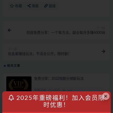
收藏
海报
链接
上一篇
阳叔免费分享：一个笨方法，副业每月多赚6000块
下一篇
信息差赚钱玩法，不适合公开，限时删！
相关文章
免费分享：2022短剧分销新玩法
免费资源
4年前
1.6K
×
2025年重磅福利！加入会员限
淘宝卖新婚夜攻略，每天变现500-1000！玩法
时优惠！
分享给你，附选品+操作思路！