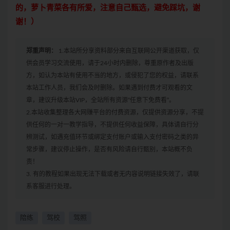
的，萝卜青菜各有所爱，注意自己甄选，避免踩坑，谢
谢！）
郑重声明：
1.本站所分享资料部分来自互联网公开渠道获取，仅
供会员学习交流使用，请于24小时内删除，尊重原作者及出版
方，如认为本站有使用不当的地方，或侵犯了您的权益，请联系
本站工作人员，我们会及时删除。如果遇到付费才可观看的文
章，建议升级本站VIP，全站所有资源“任意下免费看”。
2.本站收集整理各大网赚平台的付费资源，仅提供资源分享，不提
供任何的一对一教学指导，不提供任何收益保障，具体请自行分
辨测试，如遇充值环节或绑定支付账户或输入支付密码之类的异
常步骤，建议停止操作，是否有风险请自行甄别，本站概不负
责！
3. 有的教程如果出现无法下载或者无内容说明链接失效了，请联
系客服进行处理。
陪练
驾校
驾照