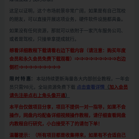
这足以证明，这个市场前景非常广阔，如果是有自己驾校
的朋友，可以直接开展这项业务，硬件软件设施都具备。
如果没有任何资源，那就可以依附于一家汽车服务公司、
或者是驾校，只接单拿提成就行。
想看详细教程下载请看右边下载内容（请注意：
购买
年度
会员和永久会员免费下载观看）⇒⇒⇒⇒⇒⇒⇒⇒⇒右边
侧栏⇒⇒⇒⇒⇒⇒⇒⇒⇒
限 时 特 惠：
本站持续更新海量各大内部创业教程，一年会
员只需98元，全站资源免费下载
点击查看详情
（
加入会员
请先注册点右上角头像开通
）
本平台仅做项目分享，项目不提供一对一指导，如果不会
操作，网盘内均配备详细视频操作教程，请仔细查看网盘
内教程自行研究，小白接受不了的请勿下单！
温馨提示：（所有项目都是收集得来，如果有不合适自己