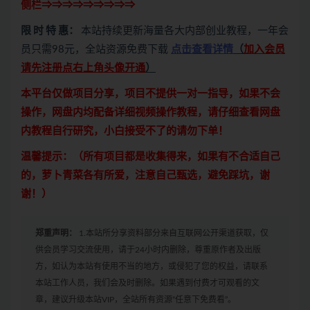
侧栏⇒⇒⇒⇒⇒⇒⇒⇒⇒
限 时 特 惠：
本站持续更新海量各大内部创业教程，一年会
员只需98元，全站资源免费下载
点击查看详情
（
加入会员
请先注册点右上角头像开通
）
本平台仅做项目分享，项目不提供一对一指导，如果不会
操作，网盘内均配备详细视频操作教程，请仔细查看网盘
内教程自行研究，小白接受不了的请勿下单！
温馨提示：（所有项目都是收集得来，如果有不合适自己
的，萝卜青菜各有所爱，注意自己甄选，避免踩坑，谢
谢！）
郑重声明：
1.本站所分享资料部分来自互联网公开渠道获取，仅
供会员学习交流使用，请于24小时内删除，尊重原作者及出版
方，如认为本站有使用不当的地方，或侵犯了您的权益，请联系
本站工作人员，我们会及时删除。如果遇到付费才可观看的文
章，建议升级本站VIP，全站所有资源“任意下免费看”。