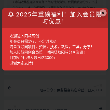
2.本站收集整理各大网赚平台的付费资源，仅提供资源分享，不提
供任何的一对一教学指导，不提供任何收益保障，具体请自行分
×
2025年重磅福利！加入会员限
辨测试，如遇充值环节或绑定支付账户或输入支付密码之类的异
常步骤，建议停止操作，是否有风险请自行甄别，本站概不负
时优惠！
责！
3. 有的教程如果出现无法下载或者无内容说明链接失效了，请联
欢迎进入阳叔网创！
系客服进行处理。
年会员只需198，不定时涨价
海量互联网项目，资源，技术，教程，工具，分享！
加入阳叔网创会员第一时间获取阳叔分享咨讯！
蓝海
项目
目前VIP社群人数已达3000+
感谢大家支持！
收藏
海报
链接
上一篇
阳叔分享：免费裂变精准粉丝，日入300+
下一篇