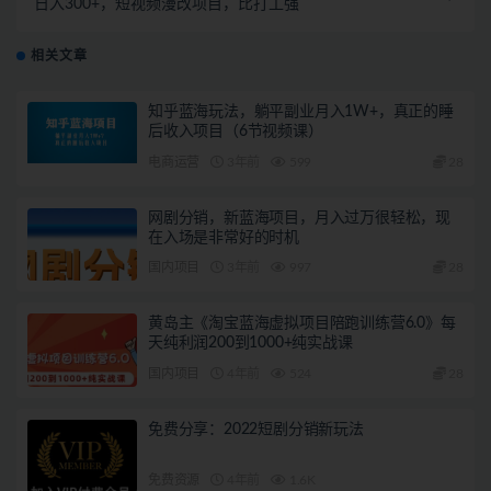
日入300+，短视频漫改项目，比打工强
相关文章
知乎蓝海玩法，躺平副业月入1W+，真正的睡
后收入项目（6节视频课）
电商运营
3年前
599
28
网剧分销，新蓝海项目，月入过万很轻松，现
在入场是非常好的时机
国内项目
3年前
997
28
黄岛主《淘宝蓝海虚拟项目陪跑训练营6.0》每
天纯利润200到1000+纯实战课
国内项目
4年前
524
28
免费分享：2022短剧分销新玩法
免费资源
4年前
1.6K