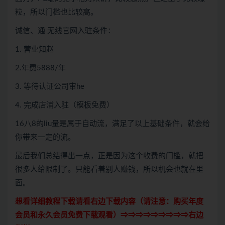
粒，所以门槛也比较高。
诚信、通 无线官网入驻条件：
1. 营业知赵
2.年费5888/年
3. 等待认证公司审he
4. 完成店浦入驻（模板免费）
16八8的liu量是属于自动流，满足了以上基础条件，就会给
你带来一定的流。
最后我们总结得出一点，正是因为这个收费的门槛，就把
很多人给限制了。只能看着别人赚钱，所以机会也就在里
面。
想看详细教程下载请看右边下载内容（请注意：
购买
年度
会员和永久会员免费下载观看）⇒⇒⇒⇒⇒⇒⇒⇒⇒右边