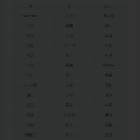
AI
IP
tiktok
youtube
主播
亚马逊
会议
剪辑
副业
变现
同城
实战
实操
小红书
带货
引流
快手
抖音
担保
拆解
拼多多
挂机
搬运
教程
无人直播
流量
涨粉
淘宝
游戏
源码
爆款
玩法
电商
直播
短视频
素材
美金
脚本
虚拟
视频号
起号
运营