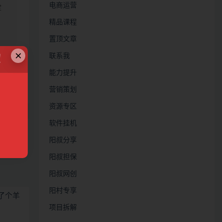
电商运营
定
精品课程
置顶文章
×
联系我
！
能力提升
链接
营销策划
资源专区
软件挂机
阳叔分享
阳叔担保
阳叔网创
阳村专享
了个羊
项目拆解