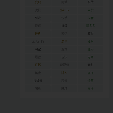
变现
同城
实战
实操
小红书
带货
引流
快手
抖音
担保
拆解
拼多多
挂机
搬运
教程
无人直播
流量
涨粉
淘宝
游戏
源码
爆款
玩法
电商
直播
短视频
素材
美金
脚本
虚拟
视频号
起号
运营
闲鱼
阳叔
零撸