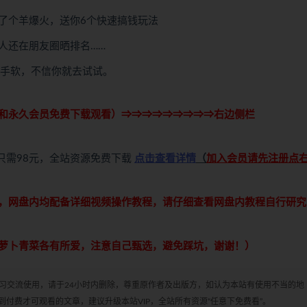
了个羊爆火，送你6个快速搞钱玩法
人还在朋友圈晒排名……
赚到手软，不信你就去试试。
和永久会员免费下载观看）⇒⇒⇒⇒⇒⇒⇒⇒⇒右边侧栏
只需98元，全站资源免费下载
点击查看详情
（
加入会员请先注册点
，网盘内均配备详细视频操作教程，请仔细查看网盘内教程自行研究
萝卜青菜各有所爱，注意自己甄选，避免踩坑，谢谢！）
学习交流使用，请于24小时内删除，尊重原作者及出版方，如认为本站有使用不当的地
付费才可观看的文章，建议升级本站VIP，全站所有资源“任意下免费看”。