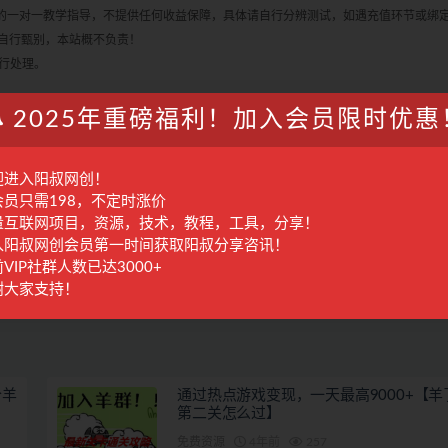
何的一对一教学指导，不提供任何收益保障，具体请自行分辨测试，如遇充值环节或绑
自行甄别，本站概不负责！
进行处理。
2025年重磅福利！加入会员限时优惠
收藏
海报
迎进入阳叔网创！
会员只需198，不定时涨价
量互联网项目，资源，技术，教程，工具，分享！
入阳叔网创会员第一时间获取阳叔分享咨讯！
篇
下一篇
VIP社群人数已达3000+
是
羊了个羊爆火，送你6个快速搞钱玩法（羊了个羊怎么玩）
谢大家支持！
）
个羊
通过热点游戏变现，一天最高9000+【羊
第二关怎么过】
免费资源
4年前
257