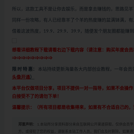
所以，这款工具不是让你去娱乐，而是拿去赚钱的，思路见羊
同样一份攻略，有人已经靠羊了个羊的热度赚的盆满钵满，有
借着这波热度，19.9、29.9、39.9，随便发个朋友圈都能
想看详细教程下载请看右边下载内容（请注意：
购买
年度会员
⇒⇒⇒⇒⇒⇒⇒⇒⇒
限 时 特 惠：
本站持续更新海量各大内部创业教程，一年会员
头像开通
）
本平台仅做项目分享，项目不提供一对一指导，如果不会操作
白接受不了的请勿下单！
温馨提示：（所有项目都是收集得来，如果有不合适自己的，
郑重声明：
1.本站所分享资料部分来自互联网公开渠道获取，仅供会员
方，或侵犯了您的权益，请联系本站工作人员，我们会及时删除。如果遇到