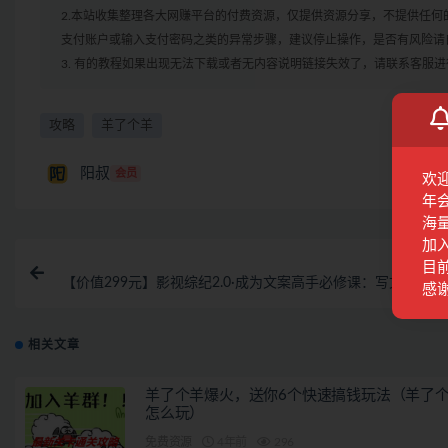
2.本站收集整理各大网赚平台的付费资源，仅提供资源分享，不提供任
支付账户或输入支付密码之类的异常步骤，建议停止操作，是否有风险请
3. 有的教程如果出现无法下载或者无内容说明链接失效了，请联系客服
攻略
羊了个羊
阳叔
会员
欢
年
海
加
上一
目前
【价值299元】影视综纪2.0·成为文案高手必修课：写文案，就
感
谈恋爱（20节课
相关文章
羊了个羊爆火，送你6个快速搞钱玩法（羊了
怎么玩）
免费资源
4年前
296