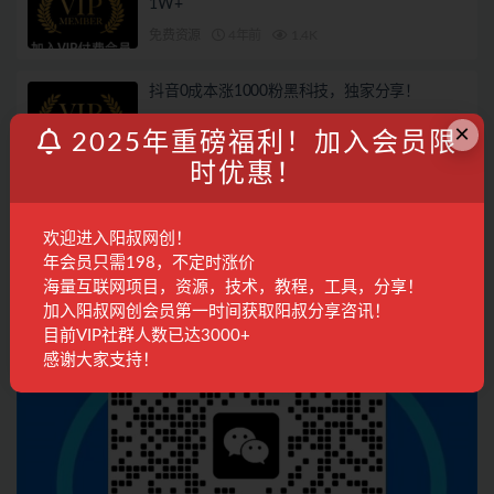
1W+
免费资源
4年前
1.4K
抖音0成本涨1000粉黑科技，独家分享！
×
2025年重磅福利！加入会员限
免费资源
4年前
2.0K
时优惠！
联系客服
欢迎进入阳叔网创！
年会员只需198，不定时涨价
海量互联网项目，资源，技术，教程，工具，分享！
加入阳叔网创会员第一时间获取阳叔分享咨讯！
目前VIP社群人数已达3000+
感谢大家支持！