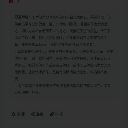
谢！）
郑重声明：
1.本站所分享资料部分来自互联网公开渠道获取，仅
供会员学习交流使用，请于24小时内删除，尊重原作者及出版
方，如认为本站有使用不当的地方，或侵犯了您的权益，请联系
本站工作人员，我们会及时删除。如果遇到付费才可观看的文
章，建议升级本站VIP，全站所有资源“任意下免费看”。
2.本站收集整理各大网赚平台的付费资源，仅提供资源分享，不提
供任何的一对一教学指导，不提供任何收益保障，具体请自行分
辨测试，如遇充值环节或绑定支付账户或输入支付密码之类的异
常步骤，建议停止操作，是否有风险请自行甄别，本站概不负
责！
3. 有的教程如果出现无法下载或者无内容说明链接失效了，请联
系客服进行处理。
收藏
海报
链接