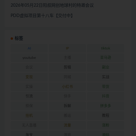
2026年05月22日阳叔网创地球村的特邀会议
PDD虚拟项目第十八车【交付中】
标签
AI
IP
tiktok
youtube
主播
亚马逊
会议
剪辑
副业
变现
同城
实战
实操
小红书
带货
引流
快手
抖音
担保
拆解
拼多多
挂机
搬运
教程
无人直播
流量
涨粉
淘宝
游戏
源码