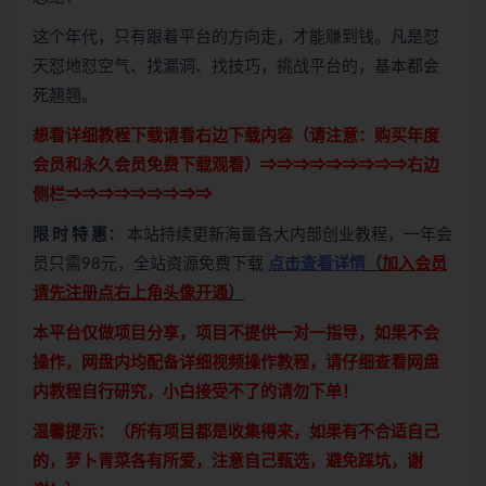
这个年代，只有跟着平台的方向走，才能赚到钱。凡是怼
天怼地怼空气、找漏洞、找技巧，挑战平台的，基本都会
死翘翘。
想看详细教程下载请看右边下载内容（请注意：
购买
年度
会员和永久会员免费下载观看）⇒⇒⇒⇒⇒⇒⇒⇒⇒右边
侧栏⇒⇒⇒⇒⇒⇒⇒⇒⇒
限 时 特 惠：
本站持续更新海量各大内部创业教程，一年会
员只需98元，全站资源免费下载
点击查看详情
（
加入会员
请先注册点右上角头像开通
）
本平台仅做项目分享，项目不提供一对一指导，如果不会
操作，网盘内均配备详细视频操作教程，请仔细查看网盘
内教程自行研究，小白接受不了的请勿下单！
温馨提示：（所有项目都是收集得来，如果有不合适自己
的，萝卜青菜各有所爱，注意自己甄选，避免踩坑，谢