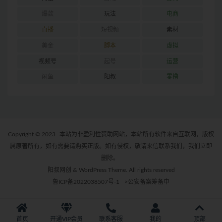
爆款
玩法
电商
直播
短视频
素材
美金
脚本
虚拟
视频号
起号
运营
闲鱼
阳叔
零撸
Copyright © 2023
本站为非盈利性赞助网站，本站所有软件来自互联网，版权
属原著所有，如有需要请购买正版。如有侵权，敬请来信联系我们，我们立即
删除。
阳叔网创 & WordPress Theme. All rights reserved
鲁ICP备2022038507号-1
>公安备案筹备中
首页
开通VIP会员
联系客服
我的
顶部