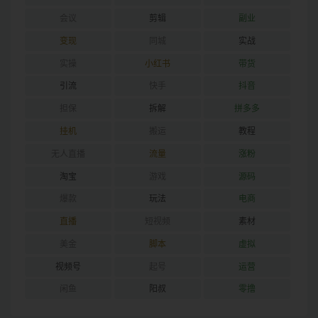
会议
剪辑
副业
变现
同城
实战
实操
小红书
带货
引流
快手
抖音
担保
拆解
拼多多
挂机
搬运
教程
无人直播
流量
涨粉
淘宝
游戏
源码
爆款
玩法
电商
直播
短视频
素材
美金
脚本
虚拟
视频号
起号
运营
闲鱼
阳叔
零撸