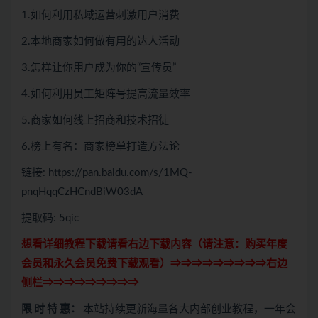
1.如何利用私域运营刺激用户消费
2.本地商家如何做有用的达人活动
3.怎样让你用户成为你的“宣传员”
4.如何利用员工矩阵号提高流量效率
5.商家如何线上招商和技术招徒
6.榜上有名：商家榜单打造方法论
链接: https://pan.baidu.com/s/1MQ-
pnqHqqCzHCndBiW03dA
提取码: 5qic
想看详细教程下载请看右边下载内容（请注意：
购买
年度
会员和永久会员免费下载观看）⇒⇒⇒⇒⇒⇒⇒⇒⇒右边
侧栏⇒⇒⇒⇒⇒⇒⇒⇒⇒
限 时 特 惠：
本站持续更新海量各大内部创业教程，一年会