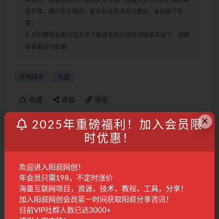
辨测试，如遇充值环节或绑定支付账户或输入支付密码之类的异
常步骤，建议停止操作，是否有风险请自行甄别，本站概不负
责！
3. 有的教程如果出现无法下载或者无内容说明链接失效了，请联
系客服进行处理。
本地商家
流量
收藏
海报
链接
×
2025年重磅福利！加入会员限
时优惠！
上一篇
0基础教你玩转手机摄影：67节课手把手实操讲解，好
学易懂！
欢迎进入阳叔网创！
年会员只需198，不定时涨价
下一篇
海量互联网项目，资源，技术，教程，工具，分享！
豪车毒老纪–商业的套路花200万买回来的，3000字自
加入阳叔网创会员第一时间获取阳叔分享咨讯！
媒体干货
目前VIP社群人数已达3000+
相关文章