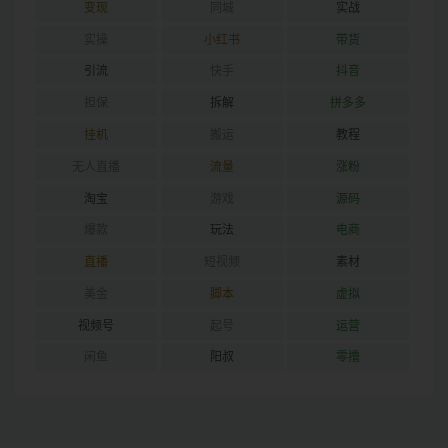
变现
同城
实战
实操
小红书
带货
引流
快手
抖音
担保
拆解
拼多多
挂机
搬运
教程
无人直播
流量
涨粉
淘宝
游戏
源码
爆款
玩法
电商
直播
短视频
素材
美金
脚本
虚拟
视频号
起号
运营
闲鱼
阳叔
零撸