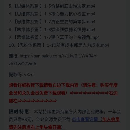
5.【思维体系篇 】1-5价格到底由谁决定.mp4
6.【思维体系篇 】1-6核心能力核心权重.mp4
7.【思维体系篇 】1-7真正重要的第零步.mp4
8.【思维体系篇 】1-8强者恒强弱者恒弱.mp4
9.【思维体系篇 】1-9建立真正的上帝视角.mp4
10.【思维体系篇 】1-10所有成本都是人力成本.mp4
链接: https://pan.baidu.com/s/1JwBI1YzXR4Y-
zb7LwO7VmA
提取码: v8zd
想看详细教程下载请看右边下载内容（请注意：
购买
年度
会员和永久会员免费下载观看）⇒⇒⇒⇒⇒⇒⇒⇒⇒右边
侧栏⇒⇒⇒⇒⇒⇒⇒⇒⇒
限 时 特 惠：
本站持续更新海量各大内部创业教程，一年会
员只需98元，全站资源免费下载
点击查看详情
（
加入会员
请先注册点右上角头像开通
）