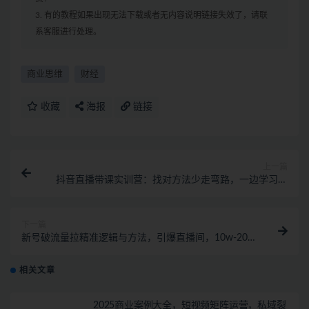
3. 有的教程如果出现无法下载或者无内容说明链接失效了，请联
系客服进行处理。
商业思维
财经
收藏
海报
链接
上一篇
抖音直播带课实训营：找对方法少走弯路，一边学习一
边实操
下一篇
新号破流量拉精准逻辑与方法，引爆直播间，10w-20w
场观正价玩法
相关文章
2025商业案例大全，短视频矩阵运营，私域裂