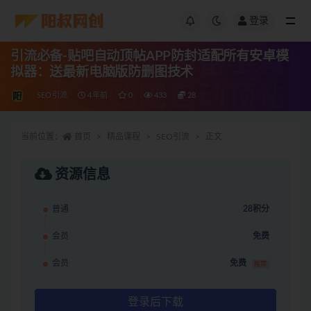
登录
引流必备-贴吧自动顶帖APP防封适配所有安卓模
拟器：送最新电脑版防删图技术
SEO引流
4年前
0
433
28
当前位置：
首页
精品课程
SEO引流
正文
资源信息
普通
28积分
会员
免费
会员
免费
推荐
登录后下载