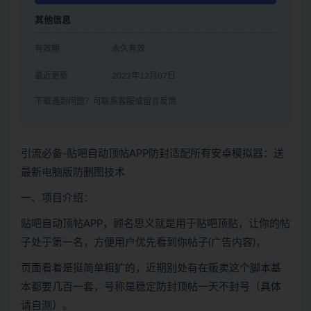
其他信息
有效期
永久有效
最近更新
2022年12月07日
下载遇到问题？可联系客服或留言反馈
引流必备-贴吧自动顶帖APP防封适配所有安卓模拟器：送
最新电脑版防删图技术
一、项目介绍：
贴吧自动顶帖APP，顾名思义就是用于贴吧顶贴，让你的帖
子处于第一名，方便用户优先看到你帖子(广告内容)，
页面看着是挺简单粗犷的，近期别处有在贩卖这个脚本基
本都要几百一套，号称是稳定防封顶帖一天不封号（具体
请自测）。