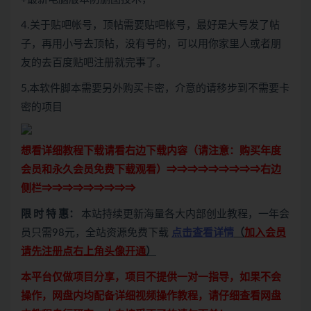
4.关于贴吧帐号，顶帖需要贴吧帐号，最好是大号发了帖
子，再用小号去顶帖，没有号的，可以用你家里人或者朋
友的去百度贴吧注册就完事了。
5,本软件脚本需要另外购买卡密，介意的请移步到不需要卡
密的项目
想看详细教程下载请看右边下载内容（请注意：
购买
年度
会员和永久会员免费下载观看）⇒⇒⇒⇒⇒⇒⇒⇒⇒右边
侧栏⇒⇒⇒⇒⇒⇒⇒⇒⇒
限 时 特 惠：
本站持续更新海量各大内部创业教程，一年会
员只需98元，全站资源免费下载
点击查看详情
（
加入会员
请先注册点右上角头像开通
）
本平台仅做项目分享，项目不提供一对一指导，如果不会
操作，网盘内均配备详细视频操作教程，请仔细查看网盘