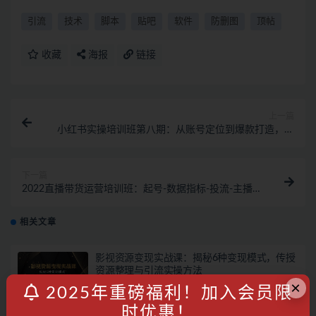
引流
技术
脚本
贴吧
软件
防删图
顶帖
收藏
海报
链接
上一篇
小红书实操培训班第八期：从账号定位到爆款打造，适
合所有博主的赚钱课
下一篇
2022直播带货运营培训班：起号-数据指标-投流-主播
训练（15节）
相关文章
影视资源变现实战课：揭秘6种变现模式，传授
资源整理与引流实操方法
×
2025年重磅福利！加入会员限
国内项目
2年前
350
28
时优惠！