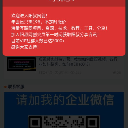
小红书日引300+高质白领创业粉，可放大操
作，爆粉秘籍！30s一个作品
欢迎进入阳叔网创！
SEO引流
2年前
268
28
年会员只需198，不定时涨价
海量互联网项目，资源，技术，教程，工具，分享！
利用星球，一天引流100 创业粉！
加入阳叔网创会员第一时间获取阳叔分享咨讯！
目前VIP社群人数已达3000+
SEO引流
3年前
965
28
感谢大家支持！
短视频实战特训营：教你如何做短视频，各行
业如何获客，如何变现 (60节)
SEO引流
2年前
211
28
联系客服