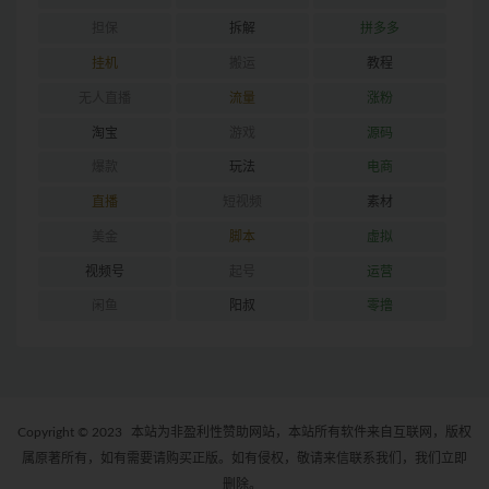
担保
拆解
拼多多
挂机
搬运
教程
无人直播
流量
涨粉
淘宝
游戏
源码
爆款
玩法
电商
直播
短视频
素材
美金
脚本
虚拟
视频号
起号
运营
闲鱼
阳叔
零撸
Copyright © 2023
本站为非盈利性赞助网站，本站所有软件来自互联网，版权
属原著所有，如有需要请购买正版。如有侵权，敬请来信联系我们，我们立即
删除。