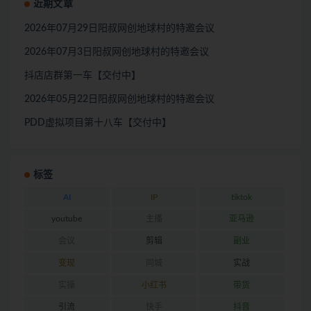
近期文章
2026年07月29日阳叔网创地球村的特邀会议
2026年07月3日阳叔网创地球村的特邀会议
抖店店群第一车【交付中】
2026年05月22日阳叔网创地球村的特邀会议
PDD虚拟项目第十八车【交付中】
标签
AI
IP
tiktok
youtube
主播
亚马逊
会议
剪辑
副业
变现
同城
实战
实操
小红书
带货
引流
快手
抖音