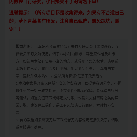
内教程自行研究，小白接受不了的请勿下单！
温馨提示：（所有项目都是收集得来，如果有不合适自己
的，萝卜青菜各有所爱，注意自己甄选，避免踩坑，谢
谢！）
郑重声明：
1.本站所分享资料部分来自互联网公开渠道获取，仅
供会员学习交流使用，请于24小时内删除，尊重原作者及出版
方，如认为本站有使用不当的地方，或侵犯了您的权益，请联系
本站工作人员，我们会及时删除。如果遇到付费才可观看的文
章，建议升级本站VIP，全站所有资源“任意下免费看”。
2.本站收集整理各大网赚平台的付费资源，仅提供资源分享，不提
供任何的一对一教学指导，不提供任何收益保障，具体请自行分
辨测试，如遇充值环节或绑定支付账户或输入支付密码之类的异
常步骤，建议停止操作，是否有风险请自行甄别，本站概不负
责！
3. 有的教程如果出现无法下载或者无内容说明链接失效了，请联
系客服进行处理。