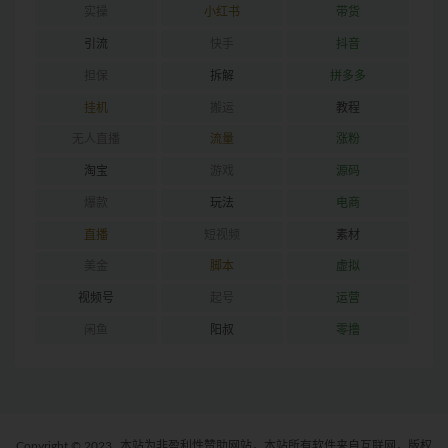
实操
小红书
带货
引流
快手
抖音
担保
拆解
拼多多
挂机
搬运
教程
无人直播
流量
涨粉
淘宝
游戏
源码
爆款
玩法
电商
直播
短视频
素材
美金
脚本
虚拟
视频号
起号
运营
闲鱼
阳叔
零撸
Copyright © 2023
本站为非盈利性赞助网站，本站所有软件来自互联网，版权