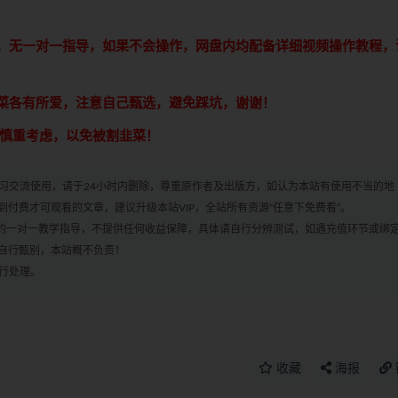
享，无一对一指导，如果不会操作，网盘内均配备详细视频操作教程，
青菜各有所爱，注意自己甄选，避免踩坑，谢谢！
意慎重考虑，以免被割韭菜！
学习交流使用，请于24小时内删除，尊重原作者及出版方，如认为本站有使用不当的地
付费才可观看的文章，建议升级本站VIP，全站所有资源“任意下免费看”。
何的一对一教学指导，不提供任何收益保障，具体请自行分辨测试，如遇充值环节或绑
自行甄别，本站概不负责！
进行处理。
收藏
海报