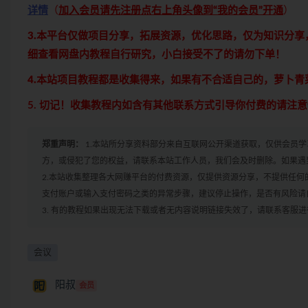
详情
（
加入会员请先注册点右上角头像到“我的会员”开通
）
3.本平台仅做项目分享，拓展资源，优化思路，仅为知识分
细查看网盘内教程自行研究，小白接受不了的请勿下单！
4.本站项目教程都是收集得来，如果有不合适自己的，萝卜
5. 切记！收集教程内如含有其他联系方式引导你付费的请注
郑重声明：
1.本站所分享资料部分来自互联网公开渠道获取，仅供会员
方，或侵犯了您的权益，请联系本站工作人员，我们会及时删除。如果遇到
2.本站收集整理各大网赚平台的付费资源，仅提供资源分享，不提供任
支付账户或输入支付密码之类的异常步骤，建议停止操作，是否有风险请
3. 有的教程如果出现无法下载或者无内容说明链接失效了，请联系客服
会议
阳叔
会员