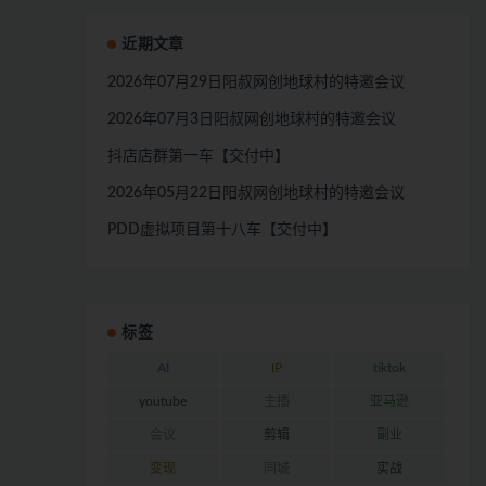
近期文章
2026年07月29日阳叔网创地球村的特邀会议
2026年07月3日阳叔网创地球村的特邀会议
抖店店群第一车【交付中】
2026年05月22日阳叔网创地球村的特邀会议
PDD虚拟项目第十八车【交付中】
标签
AI
IP
tiktok
youtube
主播
亚马逊
会议
剪辑
副业
变现
同城
实战