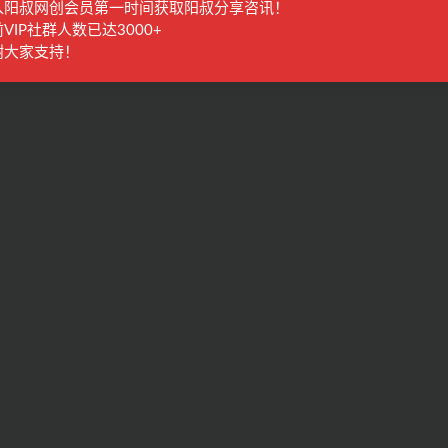
入阳叔网创会员第一时间获取阳叔分享咨讯！
VIP社群人数已达3000+
谢大家支持！