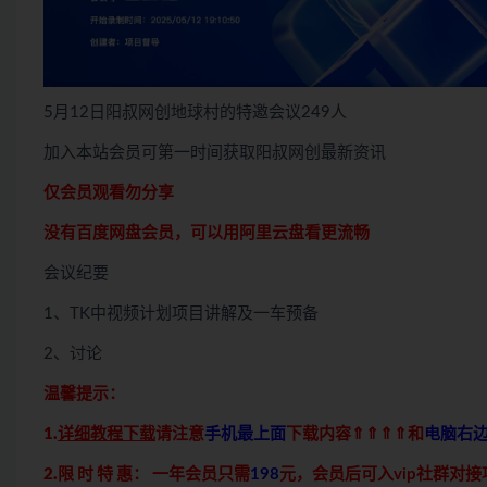
5月12日阳叔网创地球村的特邀会议249人
加入本站会员可第一时间获取阳叔网创最新资讯
仅会员观看勿分享
没有百度网盘会员，可以用阿里云盘看更流畅
会议纪要
1、TK中视频计划项目讲解及一车预备
2、讨论
温馨提示：
1.
详细教程下载
请注意
手机最上面
下载内容⇑⇑⇑⇑和
电脑右
2.限 时 特 惠：
一年会员只需
198
元，会员后可入vip社群对