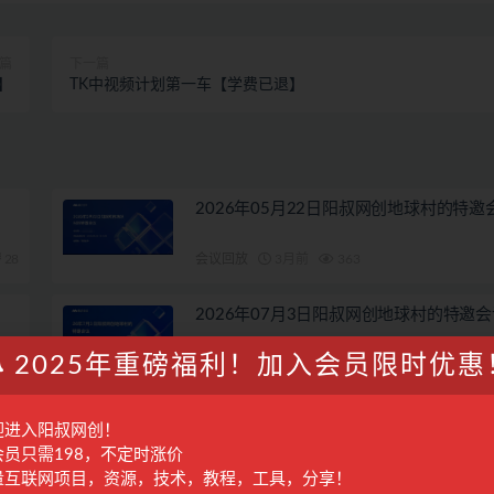
篇
下一篇
】
TK中视频计划第一车【学费已退】
2026年05月22日阳叔网创地球村的特邀
28
会议回放
3月前
363
2026年07月3日阳叔网创地球村的特邀会
2025年重磅福利！加入会员限时优惠
28
会议回放
1月前
278
迎进入阳叔网创！
会员只需198，不定时涨价
量互联网项目，资源，技术，教程，工具，分享！