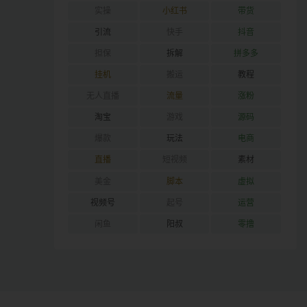
实操
小红书
带货
引流
快手
抖音
担保
拆解
拼多多
挂机
搬运
教程
无人直播
流量
涨粉
淘宝
游戏
源码
爆款
玩法
电商
直播
短视频
素材
美金
脚本
虚拟
视频号
起号
运营
闲鱼
阳叔
零撸