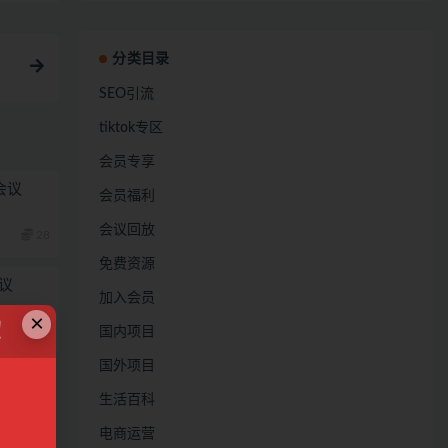
分类目录
SEO引流
tiktok专区
会员专享
会议
会员福利
会议回放
28
免费资源
议
加入会员
×
！
国内项目
28
国外项目
生活百科
电商运营