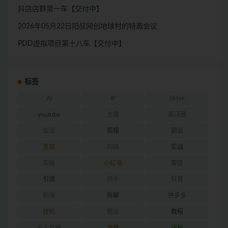
抖店店群第一车【交付中】
2026年05月22日阳叔网创地球村的特邀会议
PDD虚拟项目第十八车【交付中】
标签
AI
IP
tiktok
youtube
主播
亚马逊
会议
剪辑
副业
变现
同城
实战
实操
小红书
带货
引流
快手
抖音
担保
拆解
拼多多
挂机
搬运
教程
无人直播
流量
涨粉