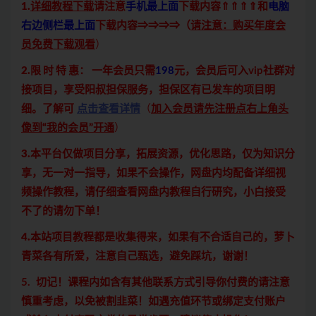
1.
详细教程下载
请注意
手机最上面
下载内容⇑⇑⇑⇑和
电脑
右边侧栏最上面
下载内容⇒⇒⇒⇒（
请注意：购买年度会
员免费下载观看
）
2.限 时 特 惠：
一年会员只需
198
元，会员后可入vip社群对
接项目，享受阳叔担保服务，担保区有已发车的项目明
细。了解可
点击查看详情
（
加入会员请先注册点右上角头
像到“我的会员”开通
）
3.本平台仅做项目分享，拓展资源，优化思路，仅为知识分
享，无一对一指导，如果不会操作，网盘内均配备详细视
频操作教程，请仔细查看网盘内教程自行研究，小白接受
不了的请勿下单！
4.本站项目教程都是收集得来，如果有不合适自己的，萝卜
青菜各有所爱，注意自己甄选，避免踩坑，谢谢！
5. 切记！课程内如含有其他联系方式引导你付费的请注意
慎重考虑，以免被割韭菜！如遇充值环节或绑定支付账户