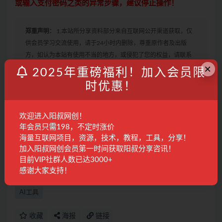
或输入支付密码之类的异常步骤，建议停止操作！
郑重声明：
1.本站所分享资料部分来自互联网公开渠道获取，仅
供会员学习交流使用，请于24小时内删除，尊重原作者及出版
方，如认为本站有使用不当的地方，或侵犯了您的权益，请联系
×
本站工作人员，我们会及时删除。如果遇到付费才可观看的文
2025年重磅福利！加入会员限
章，建议升级本站VIP，全站所有资源“任意下免费看”。
时优惠！
2.本站收集整理各大网赚平台的付费资源，仅提供资源分享，不提
供任何的一对一教学指导，不提供任何收益保障，具体请自行分
辨测试，如遇充值环节或绑定支付账户或输入支付密码之类的异
欢迎进入阳叔网创！
年会员只需198，不定时涨价
常步骤，建议停止操作，是否有风险请自行甄别，本站概不负
海量互联网项目，资源，技术，教程，工具，分享！
责！
加入阳叔网创会员第一时间获取阳叔分享咨讯！
3. 有的教程如果出现无法下载或者无内容说明链接失效了，请联
目前VIP社群人数已达3000+
系客服进行处理。
感谢大家支持！
AI工具
收藏
海报
链接