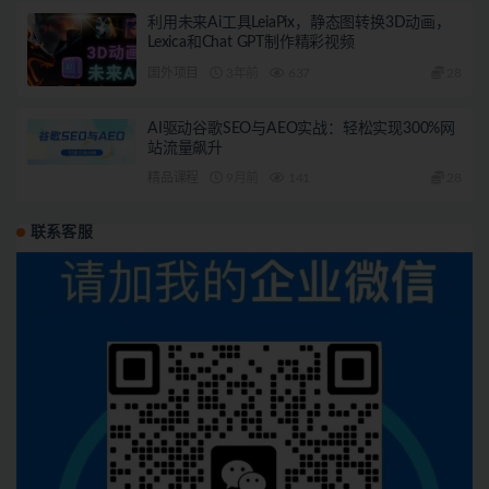
利用未来Ai工具LeiaPix，静态图转换3D动画，
Lexica和Chat GPT制作精彩视频
国外项目
3年前
637
28
AI驱动谷歌SEO与AEO实战：轻松实现300%网
站流量飙升
精品课程
9月前
141
28
联系客服