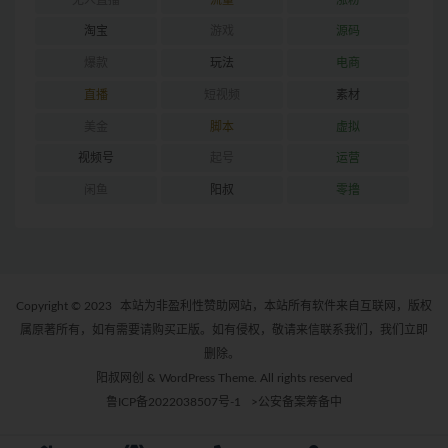
淘宝
游戏
源码
爆款
玩法
电商
直播
短视频
素材
美金
脚本
虚拟
视频号
起号
运营
闲鱼
阳叔
零撸
Copyright © 2023
本站为非盈利性赞助网站，本站所有软件来自互联网，版权
属原著所有，如有需要请购买正版。如有侵权，敬请来信联系我们，我们立即
删除。
阳叔网创 & WordPress Theme. All rights reserved
鲁ICP备2022038507号-1
>公安备案筹备中