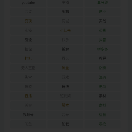
youtube
主播
亚马逊
会议
剪辑
副业
变现
同城
实战
实操
小红书
带货
引流
快手
抖音
担保
拆解
拼多多
挂机
搬运
教程
无人直播
流量
涨粉
淘宝
游戏
源码
爆款
玩法
电商
直播
短视频
素材
美金
脚本
虚拟
视频号
起号
运营
闲鱼
阳叔
零撸