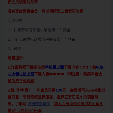
仅会员观看勿分享
没有百度网盘会员，可以用阿里云盘看更流畅
会议纪要
1、快手万粉号项目讲解及第一车预备
2、Temu跨境电商项目讲解及第一车预备
3、讨论
温馨提示：
1.
详细教程下载
请注意
手机最上面
下载内容⇑⇑⇑⇑和
电脑
右边侧栏最上面
下载内容⇒⇒⇒⇒（
请注意：购买年度会
员免费下载观看
）
2.限 时 特 惠：
一年会员只需
198
元，会员后可入vip社群对
接项目，享受阳叔担保服务，担保区有已发车的项目明
细。了解可
点击查看详情
（
加入会员请先注册点右上角头
像到“我的会员”开通
）