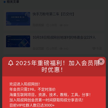
相关文章
快手万粉号第二车【已交付】
阳叔担保
2年前
809
10月18日阳叔网创地球村的特邀会议229人
会议回放
2年前
442
专属
×
Temu跨境电商第一车【翻车退款】
2025年重磅福利！加入会员限
时优惠！
阳叔担保
2年前
1.1K
2026年07月29日阳叔网创地球村的特邀会议
欢迎进入阳叔网创！
年会员只需198，不定时涨价
海量互联网项目，资源，技术，教程，工具，分享！
会议回放
1周前
410
28
加入阳叔网创会员第一时间获取阳叔分享咨讯！
目前VIP社群人数已达3000+
联系客服