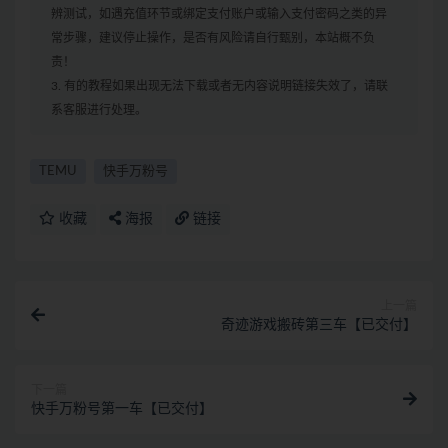
辨测试，如遇充值环节或绑定支付账户或输入支付密码之类的异
常步骤，建议停止操作，是否有风险请自行甄别，本站概不负
责！
3. 有的教程如果出现无法下载或者无内容说明链接失效了，请联
系客服进行处理。
TEMU
快手万粉号
收藏
海报
链接
上一篇
奇迹游戏搬砖第三车【已交付】
下一篇
快手万粉号第一车【已交付】