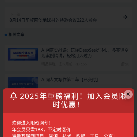
付费项目-18节
下一篇
8月14日阳叔网创地球村的特邀会议222人参会
相关文章
AI创富实战课：玩转DeepSeek与MJ，多赛道变
现案例精讲，轻松月入过万
精品课程
9月前
155
28
AI同人文写作第二车【已交付】
×
阳叔担保
10月前
532
2025年重磅福利！加入会员限
时优惠！
2025年10月22日阳叔网创地球村的特邀会议
欢迎进入阳叔网创！
会议回放
10月前
302
专属
年会员只需198，不定时涨价
海量互联网项目，资源，技术，教程，工具，分享！