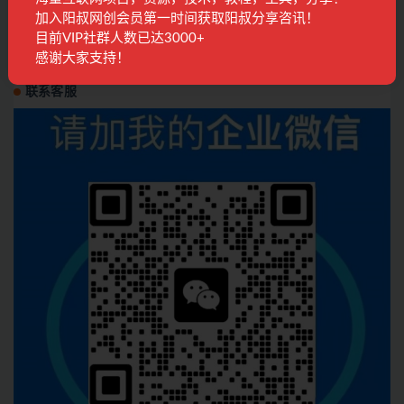
AI驱动谷歌SEO与AEO实战：轻松实现300%网
加入阳叔网创会员第一时间获取阳叔分享咨讯！
站流量飙升
目前VIP社群人数已达3000+
精品课程
9月前
139
28
感谢大家支持！
联系客服