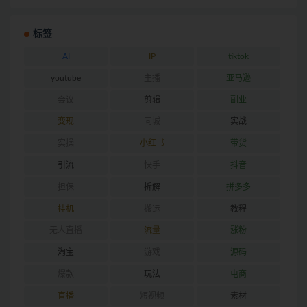
标签
AI
IP
tiktok
youtube
主播
亚马逊
会议
剪辑
副业
变现
同城
实战
实操
小红书
带货
引流
快手
抖音
担保
拆解
拼多多
挂机
搬运
教程
无人直播
流量
涨粉
淘宝
游戏
源码
爆款
玩法
电商
直播
短视频
素材