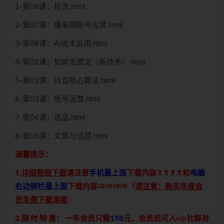
1-第06课：投流.html
2-第07课：爆单期账号运营.html
3-第08课：Al技术运用.html
4-第02课：如何发图文（新技术）.html
5-第01课：抖音核心算法.html
6-第03课：账号运营.html
7-第04课：选品.html
8-第05课：文案与话题.html
温馨提示：
1.
详细教程下载
请注意
手机最上面
下载内容⇑⇑⇑⇑和
电脑
右边侧栏最上面
下载内容⇒⇒⇒⇒（
请注意：购买年度会
员免费下载观看
）
2.限 时 特 惠：
一年会员只需
198
元，会员后可入vip社群对