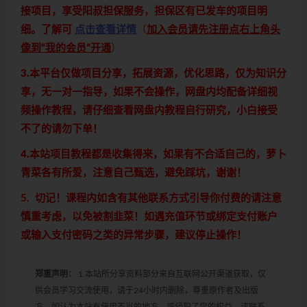
接项目，享受阳叔担保服务，担保区有已发车的项目明
细。了解可
点击查看详情
（
加入会员请先注册点右上角头
像到“我的会员”开通
）
3.本平台仅做项目分享，拓展资源，优化思路，仅为知识分
享，无一对一指导，如果不会操作，网盘内均配备详细视
频操作教程，请仔细查看网盘内教程自行研究，小白接受
不了的请勿下单！
4.本站项目教程都是收集得来，如果有不合适自己的，萝卜
青菜各有所爱，注意自己甄选，避免踩坑，谢谢！
5. 切记！课程内如含有其他联系方式引导你付费的请注意
慎重考虑，以免被割韭菜！如遇充值环节或绑定支付账户
或输入支付密码之类的异常步骤，建议停止操作！
郑重声明：
1.本站所分享资料部分来自互联网公开渠道获取，仅
供会员学习交流使用，请于24小时内删除，尊重原作者及出版
方，如认为本站有使用不当的地方，或侵犯了您的权益，请联系