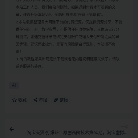
本站工作人员，我们会及时删除。如果遇到付费才可观看的文
章，建议升级本站VIP，全站所有资源“任意下免费看”。
2.本站收集整理各大网赚平台的付费资源，仅提供资源分享，不提
供任何的一对一教学指导，不提供任何收益保障，具体请自行分
辨测试，如遇充值环节或绑定支付账户或输入支付密码之类的异
常步骤，建议停止操作，是否有风险请自行甄别，本站概不负
责！
3. 有的教程如果出现无法下载或者无内容说明链接失效了，请联
系客服进行处理。
AI
收藏
海报
链接
上一篇
淘宝天猫-打爆班：原创高阶技术第60期，淘宝虚拟怼