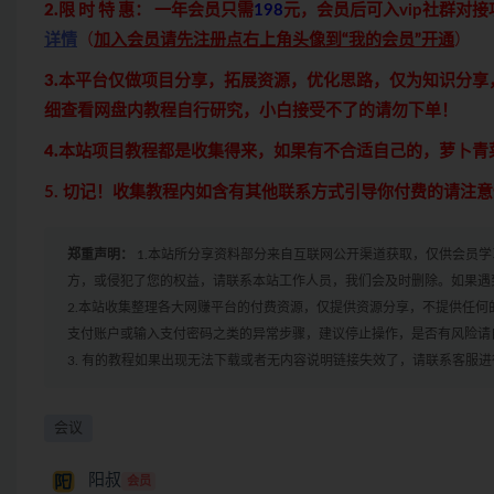
2.限 时 特 惠：
一年会员只需
198
元，会员后可入vip社群对
详情
（
加入会员请先注册点右上角头像到“我的会员”开通
）
3.本平台仅做项目分享，拓展资源，优化思路，仅为知识分
细查看网盘内教程自行研究，小白接受不了的请勿下单！
4.本站项目教程都是收集得来，如果有不合适自己的，萝卜
5. 切记！收集教程内如含有其他联系方式引导你付费的请注
郑重声明：
1.本站所分享资料部分来自互联网公开渠道获取，仅供会员
方，或侵犯了您的权益，请联系本站工作人员，我们会及时删除。如果遇到
2.本站收集整理各大网赚平台的付费资源，仅提供资源分享，不提供任
支付账户或输入支付密码之类的异常步骤，建议停止操作，是否有风险请
3. 有的教程如果出现无法下载或者无内容说明链接失效了，请联系客服
会议
阳叔
会员