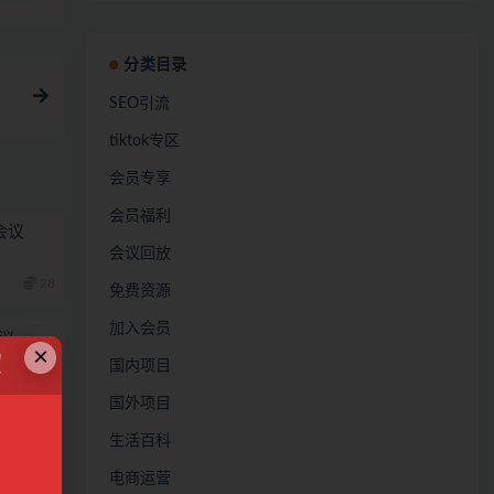
分类目录
SEO引流
tiktok专区
会员专享
会员福利
会议
会议回放
28
免费资源
加入会员
议
×
！
国内项目
28
国外项目
生活百科
电商运营