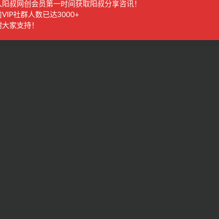
入阳叔网创会员第一时间获取阳叔分享咨讯！
VIP社群人数已达3000+
谢大家支持！