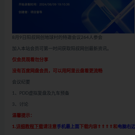
8月9日阳叔网创地球村的特邀会议264人参会
加入本站会员可第一时间获取阳叔网创最新资讯。
仅会员观看勿分享
没有百度网盘会员，可以用阿里云盘看更流畅
会议纪要
1、PDD虚拟复盘及九车预备
3、讨论
温馨提示：
1.
详细教程下载
请注意
手机最上面
下载内容⇑⇑⇑⇑和
电脑右