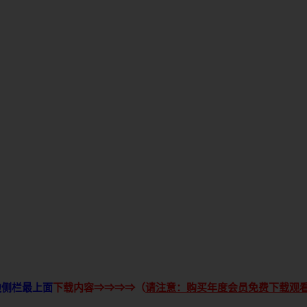
边侧栏最上面
下载内容⇒⇒⇒⇒（
请注意：购买年度会员免费下载观