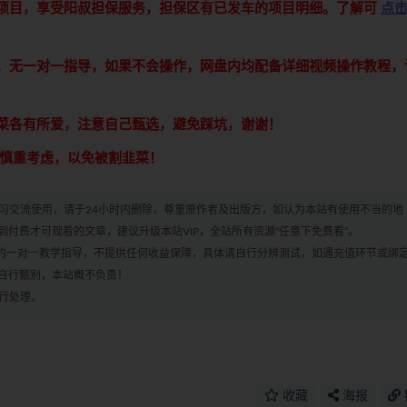
接项目，享受阳叔担保服务，担保区有已发车的项目明细。了解可
点
享，无一对一指导，如果不会操作，网盘内均配备详细视频操作教程，
青菜各有所爱，注意自己甄选，避免踩坑，谢谢！
意慎重考虑，以免被割韭菜！
学习交流使用，请于24小时内删除，尊重原作者及出版方，如认为本站有使用不当的地
付费才可观看的文章，建议升级本站VIP，全站所有资源“任意下免费看”。
何的一对一教学指导，不提供任何收益保障，具体请自行分辨测试，如遇充值环节或绑
自行甄别，本站概不负责！
进行处理。
收藏
海报