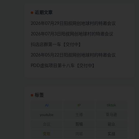
近期文章
2026年07月29日阳叔网创地球村的特邀会议
2026年07月3日阳叔网创地球村的特邀会议
抖店店群第一车【交付中】
2026年05月22日阳叔网创地球村的特邀会议
PDD虚拟项目第十八车【交付中】
标签
AI
IP
tiktok
youtube
主播
亚马逊
会议
剪辑
副业
变现
同城
实战