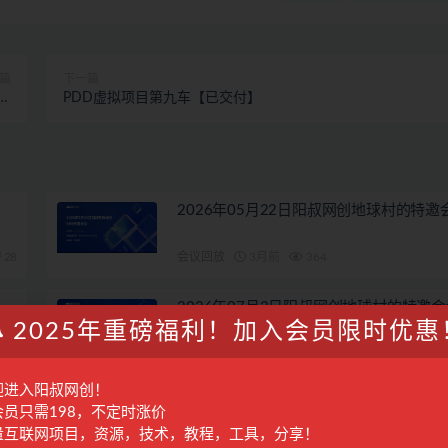
篇
下一篇
是
PDD虚拟项目第九车【已交付】
1节
2026年05月22日阳叔网创地球村的特邀
28
会议回放
3月前
364
2026年07月3日阳叔网创地球村的特邀会
2025年重磅福利！加入会员限时优惠
28
会议回放
1月前
286
迎进入阳叔网创！
会员只需198，不定时涨价
量互联网项目，资源，技术，教程，工具，分享！