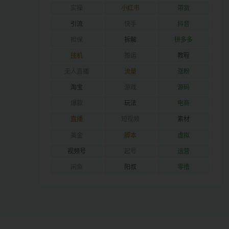
实操
小红书
带货
引流
快手
抖音
担保
拆解
拼多多
挂机
搬运
教程
无人直播
流量
涨粉
淘宝
游戏
源码
爆款
玩法
电商
直播
短视频
素材
美金
脚本
虚拟
视频号
起号
运营
闲鱼
阳叔
零撸