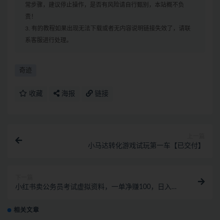
常步骤，建议停止操作，是否有风险请自行甄别，本站概不负
责！
3. 有的教程如果出现无法下载或者无内容说明链接失效了，请联
系客服进行处理。
奇迹
收藏
海报
链接
上一篇
小马达转化游戏试玩第一车【已交付】
下一篇
小红书卖公务员考试虚拟资料，一单净赚100，日入
1000+
相关文章