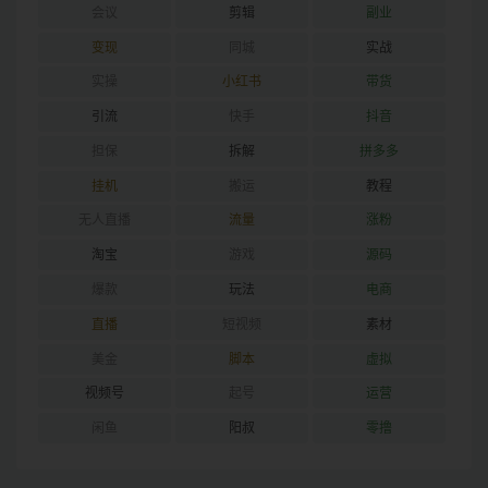
会议
剪辑
副业
变现
同城
实战
实操
小红书
带货
引流
快手
抖音
担保
拆解
拼多多
挂机
搬运
教程
无人直播
流量
涨粉
淘宝
游戏
源码
爆款
玩法
电商
直播
短视频
素材
美金
脚本
虚拟
视频号
起号
运营
闲鱼
阳叔
零撸