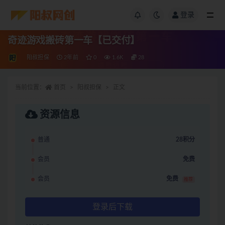
登录
奇迹游戏搬砖第一车【已交付】
阳叔担保
2年前
0
1.6K
28
当前位置：
首页
阳叔担保
正文
资源信息
普通
28积分
会员
免费
会员
免费
推荐
登录后下载