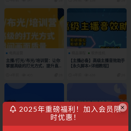
4年前
147
28
3年前
136
28
电商运营
精品课程
软件挂机
主播/打光/布光/培训营：让你
【主播必备】高级主播音效助手
掌握高级的打光方式，提升直播
【永久脚本+详细教程】
间画面质量
4年前
405
28
4年前
638
28
×
2025年重磅福利！加入会员限
时优惠！
电商运营
资源专区
电商运营