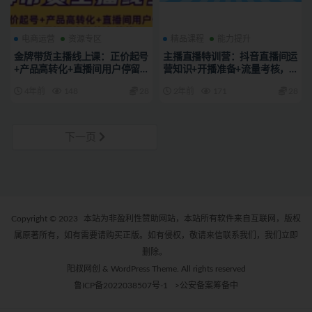
电商运营
资源专区
精品课程
能力提升
金牌带货主播线上课：正价起号
主播直播特训营：抖音直播间运
+产品高转化+直播间用户停留
营知识+开播准备+流量考核，
+五维四率憋单法
轻松上手
4年前
148
28
2年前
171
28
下一页
Copyright © 2023
本站为非盈利性赞助网站，本站所有软件来自互联网，版权
属原著所有，如有需要请购买正版。如有侵权，敬请来信联系我们，我们立即
删除。
阳叔网创 & WordPress Theme. All rights reserved
鲁ICP备2022038507号-1
>公安备案筹备中