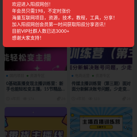
欢迎进入阳叔网创！
月销千万操盘手-运营型主播打
带货主播教您如何拉新：0粉号/
造课，资深带货主播精细化讲解
老号节奏/话术/播感/流量，实
年会员只需198，不定时涨价
（20节课）
操分享！
海量互联网项目，资源，技术，教程，工具，分享！
4年前
173
28
4年前
264
28
加入阳叔网创会员第一时间获取阳叔分享咨讯！
目前VIP社群人数已达3000+
感谢大家支持！
国内项目
资源专区
电商运营
资源专区
0基础直播变现主播训练营：新
传媒主播训练营（第三期）面对
手也能轻松变主播，15节精品
面分新解决账号问题，少走变路
课！
（价值6000）
4年前
174
28
4年前
123
28